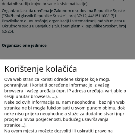
dodatnih sudija trajno brisane iz sistematizacije).
Organizacija suda uređena je Zakonom o sudovima Republike Srpske
(''Službeni glasnik Republike Srpske'', broj 37/12, 44/15 i 100/17) i
Pravilnikom o unutrašnjoj organizaciji i sistematizaciji radnih mjesta u
Okružnom sudu u Banjaluci (''Službeni glasnik Republike Srpske'', broj
62/25).
Organizacione jedinice
Poslove iz djelokruga rada suda vrše sljedeće organizacione jedinice:
Korištenje kolačića
1. Krivično-prekršajno odjeljenje,
2. Posebno odjeljenje za suzbijanje korupcije, organizovanog i najtežih
Ova web stranica koristi određene skripte koje mogu
oblika privrednog kriminala,
pohranjivati i koristiti određene informacije iz vašeg
3. Građansko odjeljenje,
browsera i vašeg uređaja (npr. IP adresa uređaja, varijable o
4. Upravno odjeljenje,
sesiji unutar browsera, ...).
Neke od ovih informacija su nam neophodne i bez njih web
5. Organizaciona jedinica sudske uprave koju čine sljedeći odsjeci:
stranica ne bi mogla fukcionisati u svom punom obimu, dok
Odsjek za sudsku pisarnicu i druge administrativno-tehničke poslove,
neke nisu prijeko neophodne a služe za dodatne stvari (npr.
Odsjek za računovodstvo i materijalno-finansijske poslove, Odsjek za
informacionu i komunikacionu tehnologiju, Odsjek za podršku
procjenu nivoa posjećenosti, budućeg usavršavanja
svjedocima i Odsjek za pomoćno-tehničke poslove.
stranice...).
Na ovom mjestu možete dozvoliti ili uskratiti pravo na