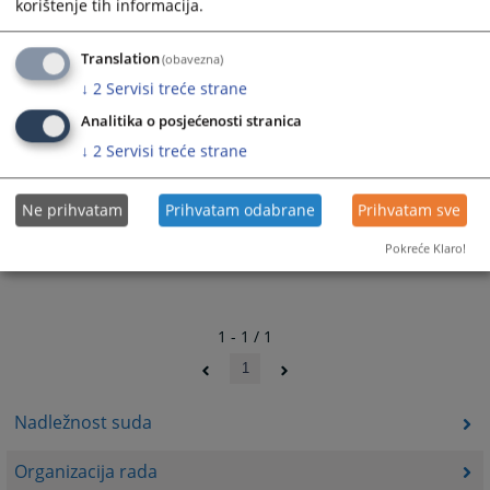
korištenje tih informacija.
2888
PREGLEDA
Translation
(obavezna)
↓
2
Servisi treće strane
Analitika o posjećenosti stranica
↓
2
Servisi treće strane
Ne prihvatam
Prihvatam odabrane
Prihvatam sve
Pokreće Klaro!
1 - 1 / 1
1
Nadležnost suda
Organizacija rada