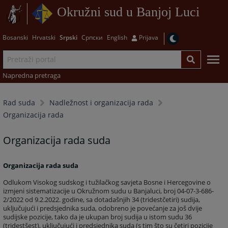
Okružni sud u Banjoj Luci
Bosanski
Hrvatski
Srpski
Српски
English
Prijava
Napredna pretraga
Rad suda
Nadležnost i organizacija rada
Organizacija rada
Organizacija rada suda
Organizacija rada suda
Odlukom Visokog sudskog i tužilačkog savjeta Bosne i Hercegovine o
izmjeni sistematizacije u Okružnom sudu u Banjaluci, broj 04-07-3-686-
2/2022 od 9.2.2022. godine, sa dotadašnjih 34 (tridestčetiri) sudija,
uključujući i predsjednika suda, odobreno je povećanje za još dvije
sudijske pozicije, tako da je ukupan broj sudija u istom sudu 36
(tridestšest), uključujući i predsjednika suda (s tim što su četiri pozicije