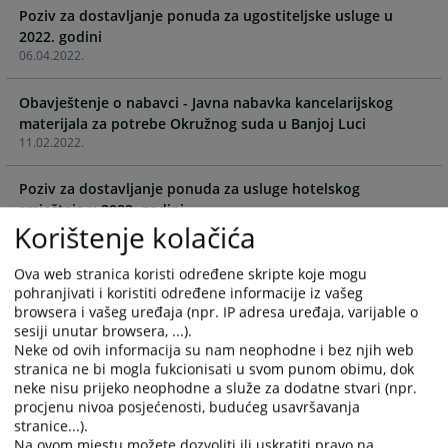
Poziv za dostavljanje ponuda za ugostiteljske usluge u
calendar
calendar
2022. godini
and
and
06.04.2022.
select
select
a
a
Obavještenje o nabavci - Javna nabavka kancelarijskog
date.
date.
materijala za potrebe Okružnog suda u Banjoj Luci
Press
Press
11.02.2022.
the
the
question
question
Poziv za dostavljanje ponuda za usluge hotelskog
mark
mark
smještaja u 2022. godini
key
key
Korištenje kolačića
02.02.2022.
to
to
get
get
Ova web stranica koristi određene skripte koje mogu
Poziv za dostavljanje ponuda za usluge stručnog
the
the
pohranjivati i koristiti određene informacije iz vašeg
usavršavanja za zaposlene Okružnog suda u Banjoj Luci u
keyboard
keyboard
browsera i vašeg uređaja (npr. IP adresa uređaja, varijable o
2022. godini
shortcuts
shortcuts
sesiji unutar browsera, ...).
02.02.2022.
for
for
Neke od ovih informacija su nam neophodne i bez njih web
stranica ne bi mogla fukcionisati u svom punom obimu, dok
changing
changing
Poziv za dostavljanje ponuda za usluge objavljivanja u
neke nisu prijeko neophodne a služe za dodatne stvari (npr.
dates.
dates.
dnevnim novinama u 2022. godini
procjenu nivoa posjećenosti, budućeg usavršavanja
02.02.2022.
stranice...).
Na ovom mjestu možete dozvoliti ili uskratiti pravo na