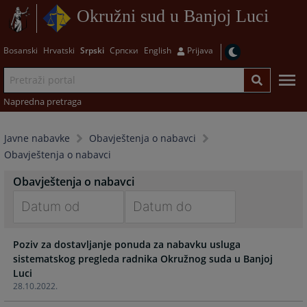
Okružni sud u Banjoj Luci
Bosanski
Hrvatski
Srpski
Српски
English
Prijava
Napredna pretraga
Javne nabavke
Obavještenja o nabavci
Obavještenja o nabavci
Obavještenja o nabavci
Navigate
Navigate
Poziv za dostavljanje ponuda za nabavku usluga
forward
forward
sistematskog pregleda radnika Okružnog suda u Banjoj
to
to
Luci
interact
interact
28.10.2022.
with
with
the
the