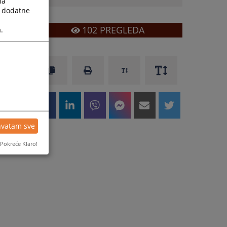
la
a dodatne
102
PREGLEDA
.
hvatam sve
Pokreće Klaro!