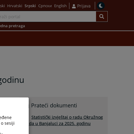
ski
Hrvatski
Srpski
Српски
English
Prijava
dna pretraga
 godinu
Prateći dokumenti
Statistički izvještaj o radu Okružnog
ređene
o sesiji
suda u Banjaluci za 2025. godinu