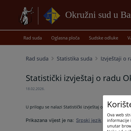
Okružni sud u Ba
Rad suda
Oglasna ploča
Sudske odluke
V
Rad suda
Statistika suda
Izvještaji o
Statistički izvještaj o radu
18.02.2026.
Korišt
U prilogu se nalazi Statistički izvještaj o radu Okruž
Ova web stra
Prikazana vijest je na
:
Srpski jezik
informacije 
unutar brows