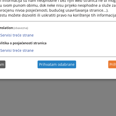
h informacija su nam neophodne i bez njih web stranica ne bi mog
i u svom punom obimu, dok neke nisu prijeko neophodne a služe z
 procjenu nivoa posjećenosti, budućeg usavršavanja stranice...).
tu možete dozvoliti ili uskratiti pravo na korištenje tih informacija
nslation
(obavezna)
Servisi treće strane
litika o posjećenosti stranica
Servisi treće strane
tam
Prihvatam odabrane
Pri