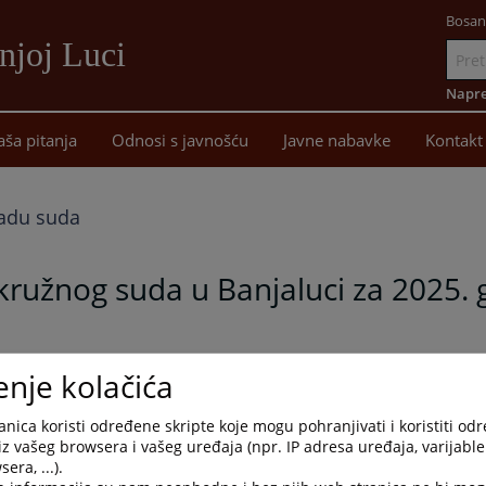
Bosan
njoj Luci
Idi
na
Napre
sadržaj
aša pitanja
Odnosi s javnošću
Javne nabavke
Kontakt
 radu suda
 Okružnog suda u Banjaluci za 2025.
enje kolačića
nog suda u Banjaluci za period od 1.1. do 31.12.2025. godine.
nica koristi određene skripte koje mogu pohranjivati i koristiti od
iz vašeg browsera i vašeg uređaja (npr. IP adresa uređaja, varijable 
era, ...).