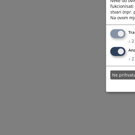
Neke od ovi
fukcionisat
stvari (npr.
Na ovom mjes
Tra
↓
2
Ana
↓
2
Ne prihva