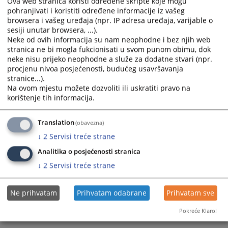
Ova web stranica koristi određene skripte koje mogu
pohranjivati i koristiti određene informacije iz vašeg
Prikazana vijest je na
:
Srpski jezik
browsera i vašeg uređaja (npr. IP adresa uređaja, varijable o
sesiji unutar browsera, ...).
Prateći dokumenti
Neke od ovih informacija su nam neophodne i bez njih web
stranica ne bi mogla fukcionisati u svom punom obimu, dok
Izvještaj Okružni sud u Banjaluci - Januar 2026. godine
neke nisu prijeko neophodne a služe za dodatne stvari (npr.
procjenu nivoa posjećenosti, budućeg usavršavanja
stranice...).
Na ovom mjestu možete dozvoliti ili uskratiti pravo na
100
PREGLEDA
korištenje tih informacija.
Translation
(obavezna)
↓
2
Servisi treće strane
Analitika o posjećenosti stranica
↓
2
Servisi treće strane
Ne prihvatam
Prihvatam odabrane
Prihvatam sve
Pokreće Klaro!