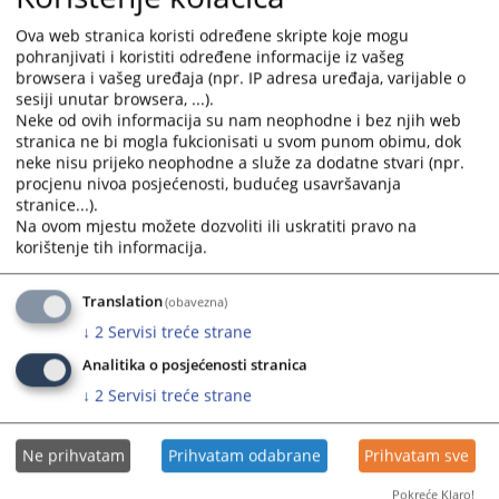
obliku, objavljena u skladu sa odredbama Pravilnika o
objavljivanju sudskih odluka Ministarstva pravde Republike
Ova web stranica koristi određene skripte koje mogu
Srpske („Službeni glasnik Republike Srpske“ broj 96/24).
pohranjivati i koristiti određene informacije iz vašeg
browsera i vašeg uređaja (npr. IP adresa uređaja, varijable o
Prikazana vijest je na
:
Srpski jezik
sesiji unutar browsera, ...).
Neke od ovih informacija su nam neophodne i bez njih web
Prateći dokumenti
stranica ne bi mogla fukcionisati u svom punom obimu, dok
neke nisu prijeko neophodne a služe za dodatne stvari (npr.
procjenu nivoa posjećenosti, budućeg usavršavanja
11 0 U 039763 25 U - izdavanje ekološke dozvole
stranice...).
Na ovom mjestu možete dozvoliti ili uskratiti pravo na
korištenje tih informacija.
215
PREGLEDA
Translation
(obavezna)
↓
2
Servisi treće strane
Analitika o posjećenosti stranica
↓
2
Servisi treće strane
Ne prihvatam
Prihvatam odabrane
Prihvatam sve
Pokreće Klaro!