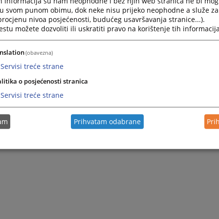
h informacija su nam neophodne i bez njih web stranica ne bi mog
i u svom punom obimu, dok neke nisu prijeko neophodne a služe z
 procjenu nivoa posjećenosti, budućeg usavršavanja stranice...).
tu možete dozvoliti ili uskratiti pravo na korištenje tih informacija
nslation
(obavezna)
Servisi treće strane
litika o posjećenosti stranica
Servisi treće strane
tam
Prihvatam odabrane
Pri