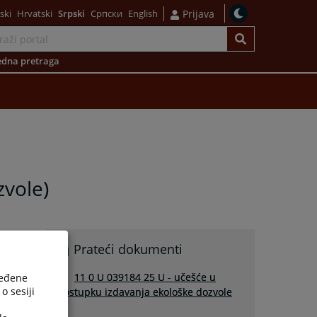
ski
Hrvatski
Srpski
Српски
English
Prijava
dna pretraga
zvole)
Prateći dokumenti
11 0 U 039184 25 U - učešće u
ređene
o sesiji
postupku izdavanja ekološke dozvole