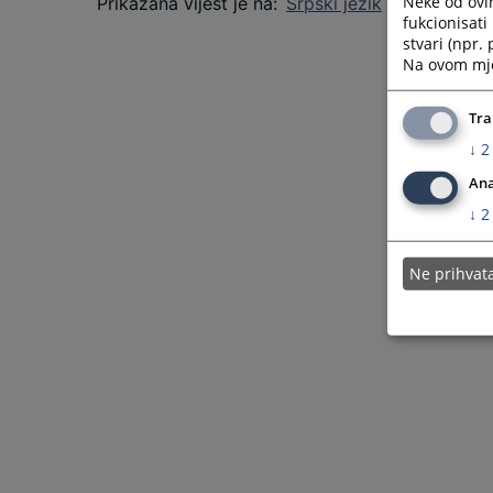
Neke od ovi
Prikazana vijest je na
:
Srpski jezik
fukcionisat
stvari (npr.
Na ovom mjes
Tra
↓
2
Ana
↓
2
Ne prihva