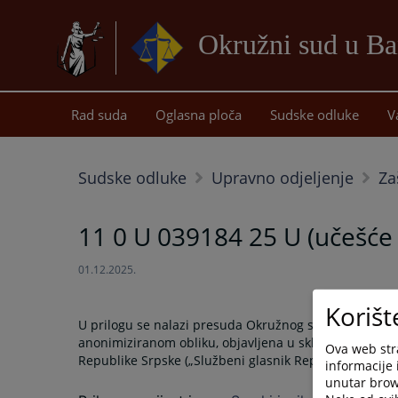
Okružni sud u Ba
Rad suda
Oglasna ploča
Sudske odluke
V
Sudske odluke
Upravno odjeljenje
Za
11 0 U 039184 25 U (učešće
01.12.2025.
Korišt
U prilogu se nalazi presuda Okružnog suda u Banjalu
anonimiziranom obliku, objavljena u skladu sa odredb
Ova web stra
Republike Srpske („Službeni glasnik Republike Srpske“
informacije 
unutar brows