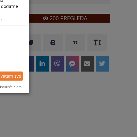
la
a dodatne
200
PREGLEDA
.
hvatam sve
Pokreće Klaro!