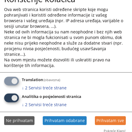
obliku, objavljena u skladu sa odredbama Pravilnika o
objavljivanju sudskih odluka Ministarstva pravde Republike
Ova web stranica koristi određene skripte koje mogu
Srpske („Službeni glasnik Republike Srpske“ broj 96/24).
pohranjivati i koristiti određene informacije iz vašeg
browsera i vašeg uređaja (npr. IP adresa uređaja, varijable o
Prikazana vijest je na
:
Srpski jezik
sesiji unutar browsera, ...).
Neke od ovih informacija su nam neophodne i bez njih web
Prateći dokumenti
stranica ne bi mogla fukcionisati u svom punom obimu, dok
neke nisu prijeko neophodne a služe za dodatne stvari (npr.
procjenu nivoa posjećenosti, budućeg usavršavanja
11 0 U 038411 25 U - izdavanje ekološke dozvole
stranice...).
Na ovom mjestu možete dozvoliti ili uskratiti pravo na
korištenje tih informacija.
114
PREGLEDA
Translation
(obavezna)
↓
2
Servisi treće strane
Analitika o posjećenosti stranica
↓
2
Servisi treće strane
Ne prihvatam
Prihvatam odabrane
Prihvatam sve
Pokreće Klaro!