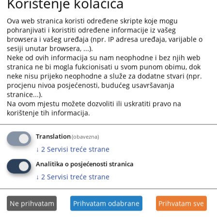
Korištenje kolačića
obliku, objavljena u skladu sa odredbama Pravilnika o
objavljivanju sudskih odluka Ministarstva pravde Republike
Ova web stranica koristi određene skripte koje mogu
Srpske („Službeni glasnik Republike Srpske“ broj 96/24).
pohranjivati i koristiti određene informacije iz vašeg
browsera i vašeg uređaja (npr. IP adresa uređaja, varijable o
Prikazana vijest je na
:
Srpski jezik
sesiji unutar browsera, ...).
Neke od ovih informacija su nam neophodne i bez njih web
Prateći dokumenti
stranica ne bi mogla fukcionisati u svom punom obimu, dok
neke nisu prijeko neophodne a služe za dodatne stvari (npr.
11 0 U 038517 25 U - procjena uticaja na životnu
procjenu nivoa posjećenosti, budućeg usavršavanja
sredinu
stranice...).
Na ovom mjestu možete dozvoliti ili uskratiti pravo na
korištenje tih informacija.
152
PREGLEDA
Translation
(obavezna)
↓
2
Servisi treće strane
Analitika o posjećenosti stranica
↓
2
Servisi treće strane
Ne prihvatam
Prihvatam odabrane
Prihvatam sve