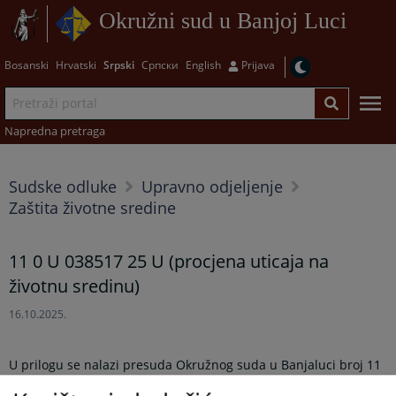
Okružni sud u Banjoj Luci
Bosanski
Hrvatski
Srpski
Српски
English
Prijava
Napredna pretraga
Sudske odluke
Upravno odjeljenje
Zaštita životne sredine
11 0 U 038517 25 U (procjena uticaja na
životnu sredinu)
16.10.2025.
U prilogu se nalazi presuda Okružnog suda u Banjaluci broj
11
0 U 038517 25 U
od 17.7.2025. godine, u anonimiziranom