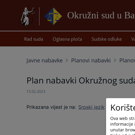
Okružni sud u Ba
Rad suda
Oglasna ploča
Sudske odluke
V
Javne nabavke
Planovi nabavki
Plano
Plan nabavki Okružnog suda 
15.02.2023.
Korišt
Prikazana vijest je na
:
Srpski jezik
Ova web stra
informacije 
unutar brows