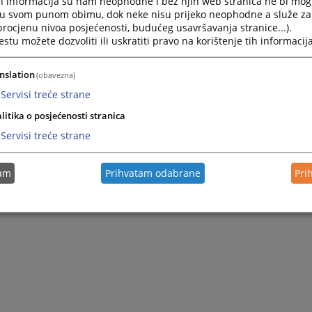
h informacija su nam neophodne i bez njih web stranica ne bi mog
i u svom punom obimu, dok neke nisu prijeko neophodne a služe z
 procjenu nivoa posjećenosti, budućeg usavršavanja stranice...).
tu možete dozvoliti ili uskratiti pravo na korištenje tih informacija
nslation
(obavezna)
Servisi treće strane
litika o posjećenosti stranica
Servisi treće strane
tam
Prihvatam odabrane
Pri