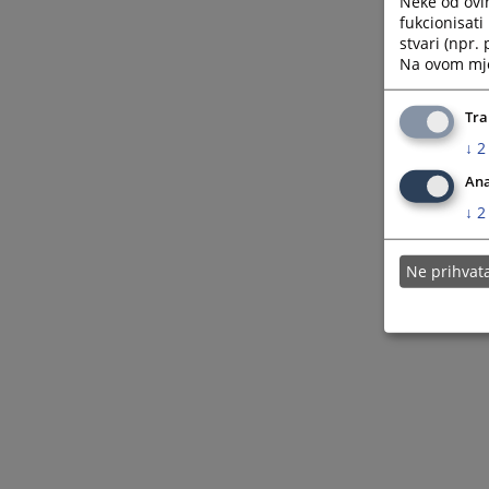
Neke od ovi
fukcionisat
stvari (npr.
Na ovom mjes
Tra
↓
2
Ana
↓
2
Ne prihva