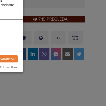
la
a dodatne
.
745
PREGLEDA
hvatam sve
Pokreće Klaro!