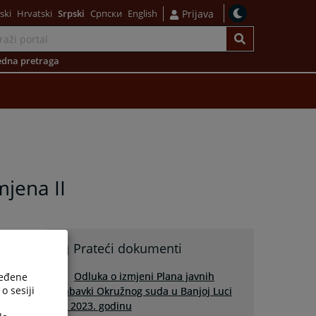
ski
Hrvatski
Srpski
Српски
English
Prijava
dna pretraga
mjena II
Prateći dokumenti
Odluka o izmjeni Plana javnih
ređene
o sesiji
nabavki Okružnog suda u Banjoj Luci
za 2023. godinu