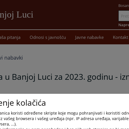
Bosan
njoj Luci
Idi
na
Napre
sadržaj
aša pitanja
Odnosi s javnošću
Javne nabavke
Kontakt
vi nabavki
u Banjoj Luci za 2023. godinu - iz
enje kolačića
nica koristi određene skripte koje mogu pohranjivati i koristiti od
iz vašeg browsera i vašeg uređaja (npr. IP adresa uređaja, varijable 
era, ...).