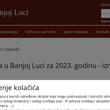
Bosan
njoj Luci
Idi
na
Napre
sadržaj
aša pitanja
Odnosi s javnošću
Javne nabavke
Kontakt
vi nabavki
u Banjoj Luci za 2023. godinu - iz
enje kolačića
nica koristi određene skripte koje mogu pohranjivati i koristiti od
iz vašeg browsera i vašeg uređaja (npr. IP adresa uređaja, varijable 
era, ...).