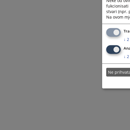
Neke od ovi
fukcionisat
stvari (npr.
Na ovom mjes
Tra
↓
2
Ana
↓
2
Ne prihva