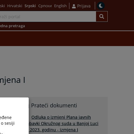
ski
Hrvatski
Srpski
Српски
English
Prijava
dna pretraga
mjena I
Prateći dokumenti
Odluka o izmjeni Plana javnih
ređene
o sesiji
nabavki Okružnog suda u Banjoj Luci
za 2023. godinu - izmjena I