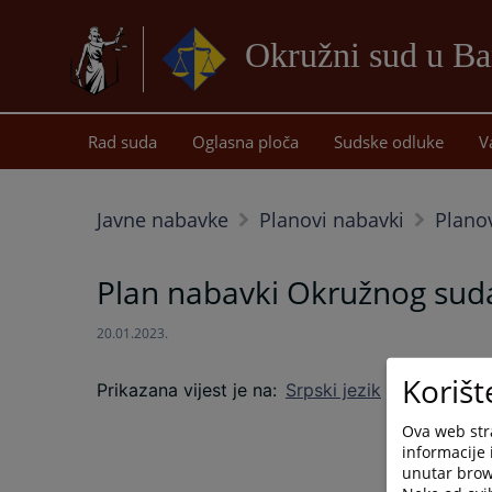
Okružni sud u Ba
Rad suda
Oglasna ploča
Sudske odluke
V
Javne nabavke
Planovi nabavki
Plano
Plan nabavki Okružnog suda 
20.01.2023.
Korišt
Prikazana vijest je na
:
Srpski jezik
Ova web stra
informacije 
unutar brows