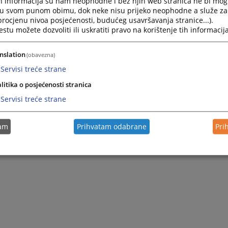
h informacija su nam neophodne i bez njih web stranica ne bi mog
i u svom punom obimu, dok neke nisu prijeko neophodne a služe z
 procjenu nivoa posjećenosti, budućeg usavršavanja stranice...).
tu možete dozvoliti ili uskratiti pravo na korištenje tih informacija
nslation
(obavezna)
Servisi treće strane
litika o posjećenosti stranica
Servisi treće strane
tam
Prihvatam odabrane
Pri