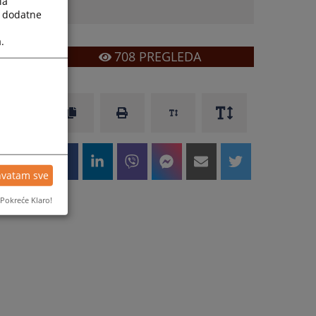
la
a dodatne
.
708
PREGLEDA
hvatam sve
Pokreće Klaro!