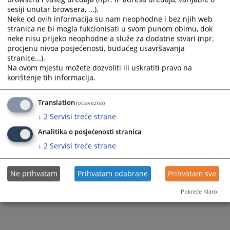
Plan nabavki za 2022. godinu
sesiji unutar browsera, ...).
Neke od ovih informacija su nam neophodne i bez njih web
stranica ne bi mogla fukcionisati u svom punom obimu, dok
neke nisu prijeko neophodne a služe za dodatne stvari (npr.
638
PREGLEDA
procjenu nivoa posjećenosti, budućeg usavršavanja
stranice...).
Na ovom mjestu možete dozvoliti ili uskratiti pravo na
korištenje tih informacija.
Translation
(obavezna)
↓
2
Servisi treće strane
Analitika o posjećenosti stranica
↓
2
Servisi treće strane
Ne prihvatam
Prihvatam odabrane
Prihvatam sve
Pokreće Klaro!