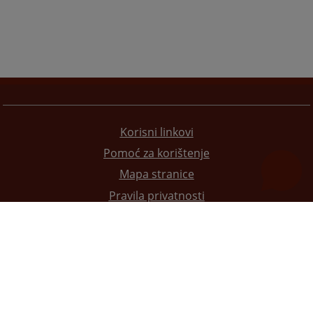
Korisni linkovi
Pomoć za korištenje
Mapa stranice
Pravila privatnosti
Redizajn web stranice je finansirala Evropska unija. Za njen sadržaj isključivo je odgovorno
Visoko sudsko i tužilačko vijeće BiH i ona ne odražava nužno stavove Evropske unije.