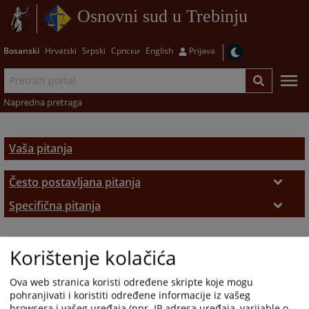
Osnovni sud u Trebinju
Bosanski
Hrvatski
Srpski
Српски
English
Prijava
Napredna pretraga
Vaša pitanja
Često postavljana pitanja
Često postavljana pitanja
Specifična pitanja
Zemljišno-knjižni izvadak
Korištenje kolačića
Ova web stranica koristi određene skripte koje mogu
pohranjivati i koristiti određene informacije iz vašeg
browsera i vašeg uređaja (npr. IP adresa uređaja, varijable o