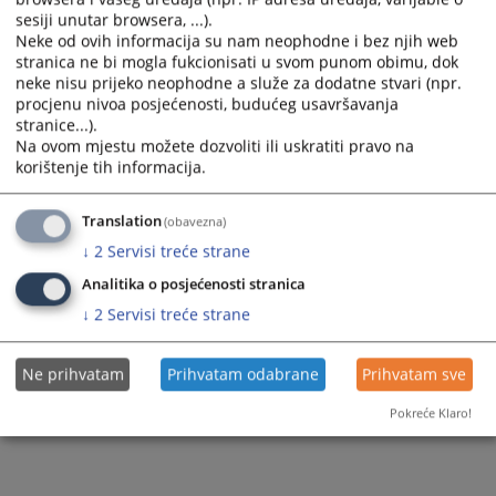
sesiji unutar browsera, ...).
Neke od ovih informacija su nam neophodne i bez njih web
stranica ne bi mogla fukcionisati u svom punom obimu, dok
neke nisu prijeko neophodne a služe za dodatne stvari (npr.
procjenu nivoa posjećenosti, budućeg usavršavanja
stranice...).
Na ovom mjestu možete dozvoliti ili uskratiti pravo na
korištenje tih informacija.
Translation
(obavezna)
↓
2
Servisi treće strane
Analitika o posjećenosti stranica
↓
2
Servisi treće strane
Ne prihvatam
Prihvatam odabrane
Prihvatam sve
Pokreće Klaro!