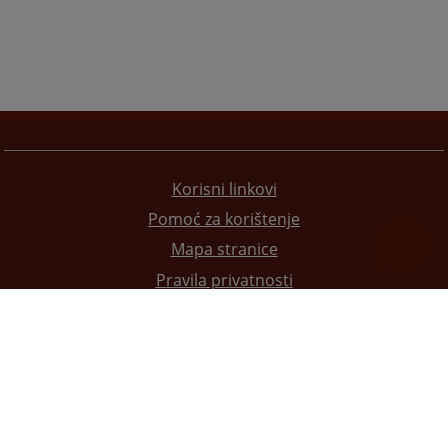
Korisni linkovi
Pomoć za korištenje
Mapa stranice
Pravila privatnosti
Redizajn web stranice je finansirala Evropska unija. Za njen sadržaj isključivo je odgovorno
Visoko sudsko i tužilačko vijeće BiH i ona ne odražava nužno stavove Evropske unije.