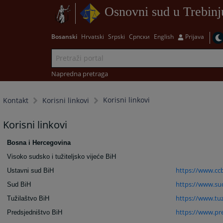
Osnovni sud u Trebinj
Bosanski
Hrvatski
Srpski
Српски
English
Prijava
Napredna pretraga
Korisni linkovi
Kontakt
Korisni linkovi
Korisni linkovi
Bosna i Hercegovina
Visoko sudsko i tužiteljsko vijeće BiH
https://www.cc
Ustavni sud BiH
https://www.su
Sud BiH
https://www.tuz
Tužilaštvo BiH
https://www.pre
Predsjedništvo BiH