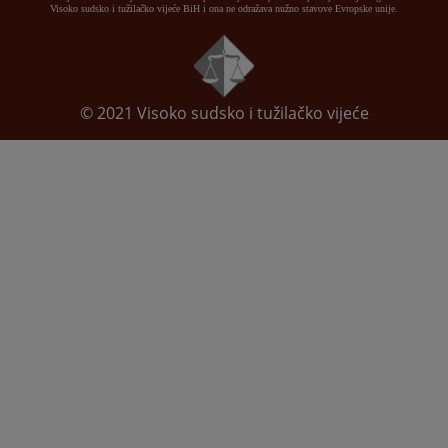
Visoko sudsko i tužilačko vijeće BiH i ona ne odražava nužno stavove Evropske unije.
© 2021
Visoko sudsko i tužilačko vijeće