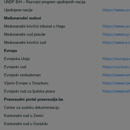
UNDP BiH – Razvojni program ujedinjenih nacija
https://www.un
Ujedinjene nacije
Međunarodni sudovi
https://www.un.
Međunarodni krivični tribunal u Hagu
https://www.icj-c
Međunarodni sud pravde
https://www.ic
Međunarodni krivični sud
Evropa
https://europa.
Evropska Unija
https://curia.eu.
Evropski sud
https://www.o
Evropski ombudsman
https://www.coe
Vijeće Evrope u Strazburu
https://www.ech
Evropski sud za ljudska prava
Pravosudni portal pravosudje.ba
Centar za sudsku dokumentaciju
Kantonalni sud u Zenici
Kantonalni sud u Goraždu