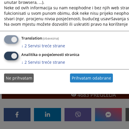
unutar browsera, ...).
Općinski sud u Živinicama
Neke od ovih informacija su nam neophodne i bez njih web stra
Osnovni sud u Derventi
fukcionisati u svom punom obimu, dok neke nisu prijeko neopho
stvari (npr. procjenu nivoa posjećenosti, budućeg usavršavanja st
Osnovni sud u Kotor Varošu
Na ovom mjestu možete dozvoliti ili uskratiti pravo na korištenje 
Osnovni sud u Modriči
Osnovni sud u Mrkonjić Gradu
Translation
(obavezna)
Osnovni sud u Novom Gradu
↓
2
Servisi treće strane
Osnovni sud u Prijedoru
Analitika o posjećenosti stranica
Osnovni sud u Sokocu
↓
2
Servisi treće strane
Osnovni sud u Tesliću
Osnovni sud u Višegradu
Ne prihvatam
Prihvatam odabrane
Osnovni sud u Zvorniku
4683
PREGLEDA