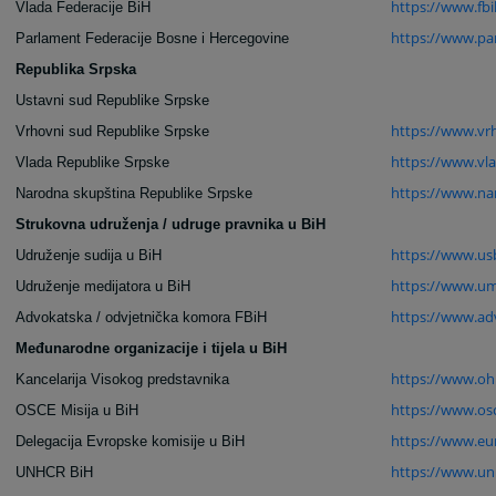
https://www.fbi
Vlada Federacije BiH
https://www.pa
Parlament Federacije Bosne i Hercegovine
Republika Srpska
Ustavni sud Republike Srpske
https://www.vr
Vrhovni sud Republike Srpske
https://www.vla
Vlada Republike Srpske
https://www.na
Narodna skupština Republike Srpske
Strukovna udruženja / udruge pravnika u BiH
https://www.us
Udruženje sudija u BiH
https://www.um
Udruženje medijatora u BiH
https://www.ad
Advokatska / odvjetnička komora FBiH
Međunarodne organizacije i tijela u BiH
https://www.ohr
Kancelarija Visokog predstavnika
https://www.osc
OSCE Misija u BiH
https://www.eu
Delegacija Evropske komisije u BiH
https://www.un
UNHCR BiH