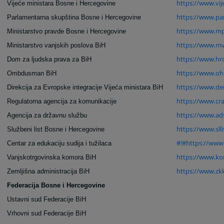
https://www.vij
Vijeće ministara Bosne i Hercegovine
https://www.pa
Parlamentarna skupština Bosne i Hercegovine
https://www.mp
Ministarstvo pravde Bosne i Hercegovine
https://www.mv
Ministarstvo vanjskih poslova BiH
https://www.hrc
Dom za ljudska prava za BiH
https://www.oh
Ombdusman BiH
https://www.dei
Direkcija za Evropske integracije Vijeća ministara BiH
https://www.cra
Regulatorna agencija za komunikacije
https://www.ad
Agencija za državnu službu
https://www.slli
Službeni list Bosne i Hercegovine
#!#https://www.
Centar za edukaciju sudija i tužilaca
https://www.ko
Vanjskotrgovinska komora BiH
https://www.zk
Zemljišna administracija BiH
Federacija Bosne i Hercegovine
Ustavni sud Federacije BiH
Vrhovni sud Federacije BiH