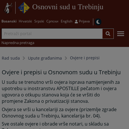
Osnovni sud u Trebinju
Bosanski
Hrvatski
Srpski
Српски
English
Prijava
Napredna pretraga
Ovjere i prepisi
Rad suda
Upute građanima
Ovjere i prepisi u Osnovnom sudu u Trebinju
U sudu se trenutno vrši ovjera isprava namijenjenih za
upotrebu u inostranstvu APOSTILLE pečatom i ovjera
ugovora o otkupu stanova koja će se vršiti do
promjene Zakona o privatizaciji stanova.
Ovjera se vrši u kancelariji za ovjere (prizemlje zgrade
Osnovnog suda u Trebinju, kancelarija br. 04).
Sve ostale ovjere i obrade vrše notari, u skladu sa