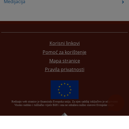
Medijacija
Korisni linkovi
Pomoć za korištenje
Mapa stranice
Pravila privatnosti
Redizajn web stranice je finansirala Evropska unija. Za njen sadržaj isključivo je odgovorno
Visoko sudsko i tužilačko vijeće BiH i ona ne odražava nužno stavove Evropske unije.