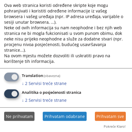
Ppština 107,
Ova web stranica koristi određene skripte koje mogu
Budžetska organizacija 1069001.
pohranjivati i koristiti određene informacije iz vašeg
browsera i vašeg uređaja (npr. IP adresa uređaja, varijable o
Cijena ovjere ugovora o otkupu stana je 105,00 KM.
sesiji unutar browsera, ...).
Sve dodatne informacije možete dobiti direktno od
Neke od ovih informacija su nam neophodne i bez njih web
referenta za ovjere.
stranica ne bi mogla fukcionisati u svom punom obimu, dok
neke nisu prijeko neophodne a služe za dodatne stvari (npr.
procjenu nivoa posjećenosti, budućeg usavršavanja
2060
PREGLEDA
stranice...).
Na ovom mjestu možete dozvoliti ili uskratiti pravo na
korištenje tih informacija.
Translation
(obavezna)
↓
2
Servisi treće strane
Prateći dokumenti
Analitika o posjećenosti stranica
Nadovjera-apostille pecat
↓
2
Servisi treće strane
Ne prihvatam
Prihvatam odabrane
Prihvatam sve
Pokreće Klaro!