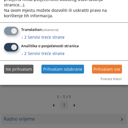
stranice...).
Na ovom mjestu možete dozvoliti ili uskratiti pravo na
korištenje tih informacija.
Translation
(obavezna)
↓
2
Servisi treće strane
Analitika o posjećenosti stranica
↓
2
Servisi treće strane
Ne prihvatam
Prihvatam odabrane
Prihvatam sve
Pokreće Klaro!
1 - 1 / 1
1
Radno vrijeme