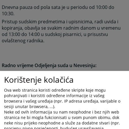
Dnevna pauza od pola sata je u periodu od 10:00 do
10:30.
Pristup sudskim predmetima i upisnicima, radi uvida i
kopiranja, obavlja se svakim radnim danom u vremenu
od 13:00 do 14:00 u sudskoj pisarnici, u prisustvu
ovlaštenog radnika.
Radno vrijeme Odjeljenja suda u Nevesinju:
Ponedjeljak – Petak
07:00 - 15:00
Korištenje kolačića
Prijem pošte
07:00 - 15:00
Ova web stranica koristi određene skripte koje mogu
Sudska pisarnica / upisnik
07:00 - 15:00
pohranjivati i koristiti određene informacije iz vašeg
browsera i vašeg uređaja (npr. IP adresa uređaja, varijable o
sesiji unutar browsera, ...).
Neke od ovih informacija su nam neophodne i bez njih web
stranica ne bi mogla fukcionisati u svom punom obimu, dok
5213
PREGLEDA
neke nisu prijeko neophodne a služe za dodatne stvari (npr.
procjenu nivoa posjećenosti, budućeg usavršavanja