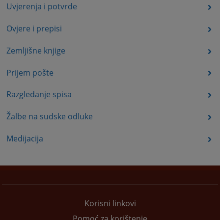
Uvjerenja i potvrde
Ovjere i prepisi
Zemljišne knjige
Prijem pošte
Razgledanje spisa
Žalbe na sudske odluke
Medijacija
Korisni linkovi
Pomoć za korištenje