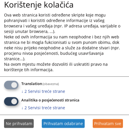
Korištenje kolačića
Grupa često postavljana pitanja prikazuje pitanja i
odgovore koji su najčešće postavljana sudu, a vezana
Ova web stranica koristi određene skripte koje mogu
su za rad suda ili druge aktivnosti vezane za sam sud.
pohranjivati i koristiti određene informacije iz vašeg
Grupa Raspored suđenja prikazuje detaljne informacije
browsera i vašeg uređaja (npr. IP adresa uređaja, varijable o
o suđenjima u sudu za određeni vremenski period.
sesiji unutar browsera, ...).
Grupa Vijesti iz pravosuđa obuhvata informacije koje
Neke od ovih informacija su nam neophodne i bez njih web
su vezane za pravosuđe BiH u cjelini. Unutar svih grupa
stranica ne bi mogla fukcionisati u svom punom obimu, dok
starije novosti i informacije osim onih koje su na
neke nisu prijeko neophodne a služe za dodatne stvari (npr.
procjenu nivoa posjećenosti, budućeg usavršavanja
naslovnici nisu zbrisane. Klikom na riječ “više” prebaciti
stranice...).
će vas arhivu aktuelnosti ili drugih informacija.
Na ovom mjestu možete dozvoliti ili uskratiti pravo na
Rad suda
korištenje tih informacija.
Klikom na Rad suda otvoriti će vam se web stranicama
sa svim novostima (arhivom) koje su vezane za rad
Translation
(obavezna)
suda.
↓
2
Servisi treće strane
Klikom na neku od kategorija možete dobiti
informacije: o dokumentima koje na sudu možete
Analitika o posjećenosti stranica
dobiti, o samoj organizaciji suda, o statistici o protoku
↓
2
Servisi treće strane
predmeta, o osnivanju suda, o uposlenicima suda
Ne prihvatam
Prihvatam odabrane
Prihvatam sve
Oglasna ploča