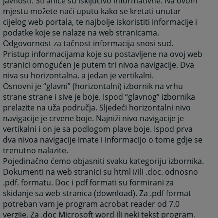
javnosti. Stranice su isključivo informativne. Na ovom
mjestu možete naći uputu kako se kretati unutar
cijelog web portala, te najbolje iskoristiti informacije i
podatke koje se nalaze na web stranicama.
Odgovornost za tačnost informacija snosi sud.
Pristup informacijama koje su postavljene na ovoj web
stranici omogućen je putem tri nivoa navigacije. Dva
niva su horizontalna, a jedan je vertikalni.
Osnovni je “glavni” (horizontalni) izbornik na vrhu
strane strane i sive je boje. Ispod “glavnog” izbornika
prelazite na uža područja. Sljedeći horizontalni nivo
navigacije je crvene boje. Najniži nivo navigacije je
vertikalni i on je sa podlogom plave boje. Ispod prva
dva nivoa navigacije imate i informacijo o tome gdje se
trenutno nalazite.
Pojedinačno ćemo objasniti svaku kategoriju izbornika.
Dokumenti na web stranici su html i/ili .doc. odnosno
.pdf. formatu. Doc i pdf formati su formirani za
skidanje sa web stranica (download). Za .pdf format
potreban vam je program acrobat reader od 7.0
verzije. Za .doc Microsoft word ili neki tekst program.