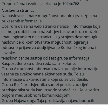
Preporučena rezolucija ekrana je 1024x768.
Naslovna stranica
Na naslovnici imate mogućnost odabira jezika/pisma
prikazanih informacija.
Obzirom da se na web stranici nalaze i informacije koje
se mogu dobiti samo na zahtjev takav pristup možete
imati logiranjem na stranicu. U gornjem desnom uglu
naslovnice klikom otvarate mogućnost logiranja
odnosno prijave za dodjeljivanje Korisničkog imena i
Lozinke.
“Naslovnica” se sastoji od šest grupa informacija.
Raspoređene su u dva reda sa tri kolone.
Grupa Aktuelnosti obuhvata najaktuelnije informacije
vezane za svakodnevne aktivnosti suda. To su
informacije o aktivnostima koje su se već desile.
Grupa Riječ predsjednika sadrži pozdravnu riječ
predsjednika suda kao izraz dobrodošlice i želje za što
boljom međusobnom komunikacijom.
Grupa Najava događaja predstavlja najavu budućih
događanja važnih za sud sa datumom događanja.