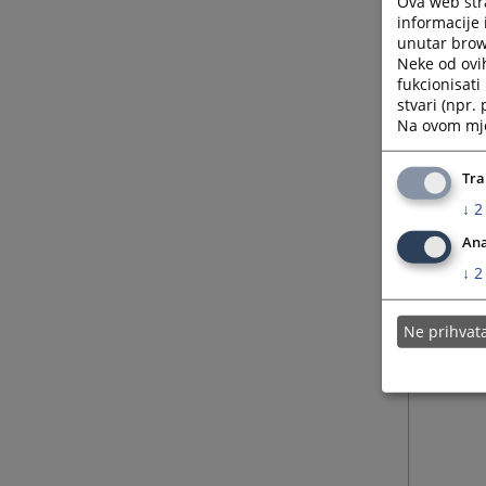
Ova web stra
informacije 
unutar brows
Neke od ovi
fukcionisat
stvari (npr.
Na ovom mjes
Tra
↓
2
Ana
↓
2
Ne prihva