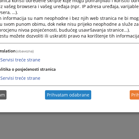
nica koristi određene skripte koje mogu pohranjivati i koristiti od
Adrese web stranica sudova u okviru Pravosudnog p
iz vašeg browsera i vašeg uređaja (npr. IP adresa uređaja, varijable 
era, ...).
Adrese web stranica sudova u okviru Pravosudnog por
h informacija su nam neophodne i bez njih web stranica ne bi mog
i u svom punom obimu, dok neke nisu prijeko neophodne a služe z
 procjenu nivoa posjećenosti, budućeg usavršavanja stranice...).
tu možete dozvoliti ili uskratiti pravo na korištenje tih informacija
nslation
(obavezna)
Servisi treće strane
litika o posjećenosti stranica
Servisi treće strane
tam
Prihvatam odabrane
Pri