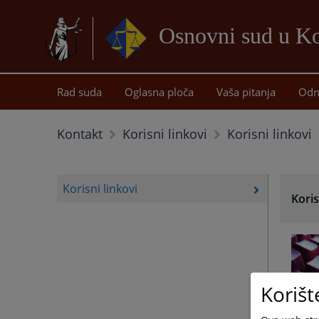
Osnovni sud u Ko
Rad suda
Oglasna ploča
Vaša pitanja
Odn
Korisni linkovi
Kontakt
Korisni linkovi
Korisni linkovi
Koris
Korišt