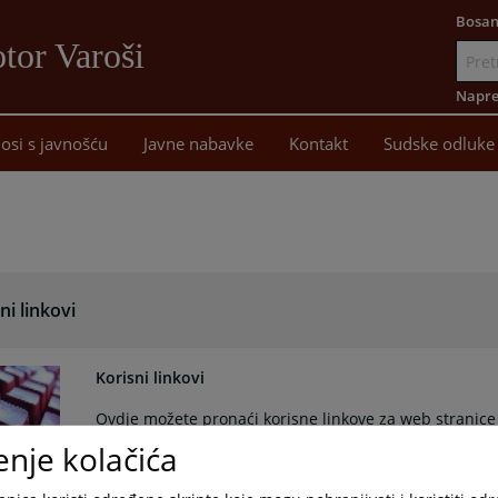
Bosan
tor Varoši
Idi
na
Napre
sadržaj
osi s javnošću
Javne nabavke
Kontakt
Sudske odluke
ni linkovi
Korisni linkovi
Ovdje možete pronaći korisne linkove za web stranice 
enje kolačića