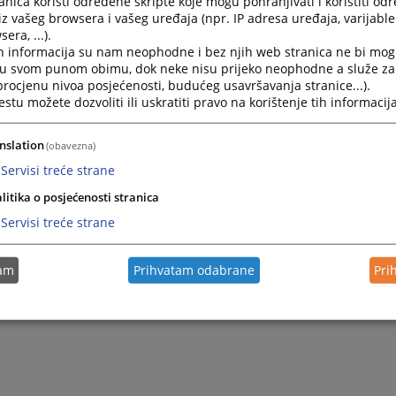
nica koristi određene skripte koje mogu pohranjivati i koristiti od
iz vašeg browsera i vašeg uređaja (npr. IP adresa uređaja, varijable 
era, ...).
2025.
Protok predmeta u Osnovnom sudu u Kotor Varošu za 20
h informacija su nam neophodne i bez njih web stranica ne bi mog
i u svom punom obimu, dok neke nisu prijeko neophodne a služe z
 procjenu nivoa posjećenosti, budućeg usavršavanja stranice...).
2025.
Protok predmeta u Osnovnom sudu u Kotor Varošu za 20
tu možete dozvoliti ili uskratiti pravo na korištenje tih informacija
2025.
Protok predmeta u Osnovnom sudu u Kotor Varošu za 20
nslation
(obavezna)
Servisi treće strane
litika o posjećenosti stranica
Servisi treće strane
tam
Prihvatam odabrane
Pri