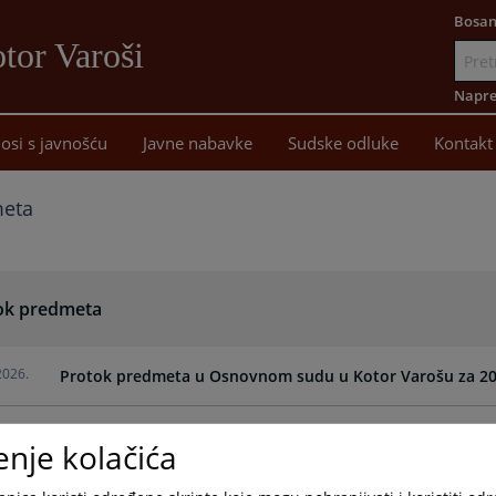
Bosan
tor Varoši
Idi
na
Napre
sadržaj
osi s javnošću
Javne nabavke
Sudske odluke
Kontakt
meta
ok predmeta
2026.
Protok predmeta u Osnovnom sudu u Kotor Varošu za 20
2025.
Protok predmeta u Osnovnom sudu u Kotor Varošu za 20
enje kolačića
2025.
Protok predmeta u Osnovnom sudu u Kotor Varošu za 20