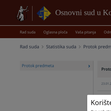
Osnovni sud u Ko
Rad suda
Oglasna ploča
Vaša pitanja
Odn
Protok pred
Rad suda
Statistika suda
Protok predmeta
Prot
23.01.
05.02.
Korišt
05.02.