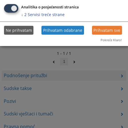
Analitika o posjećenosti stranica
↓
2
Servisi treće strane
Ne prihvatam
Prihvatam odabrane
Prihvatam sve
Pokreće Klaro!
1 - 1 / 1
1
Podnošenje pritužbi
Sudske takse
Pozivi
Sudski vještaci i tumači
Pravna pomoć