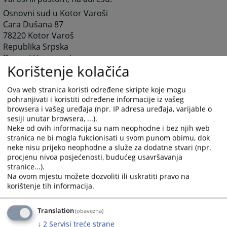
Osnovni sud u Kotor Varoši
Cara Dušana 87
78220 Kotor Varoš
Republika Srpska
Bosna i Hercegovina
Korištenje kolačića
4725
PREGLEDA
Ova web stranica koristi određene skripte koje mogu
pohranjivati i koristiti određene informacije iz vašeg
browsera i vašeg uređaja (npr. IP adresa uređaja, varijable o
sesiji unutar browsera, ...).
Neke od ovih informacija su nam neophodne i bez njih web
stranica ne bi mogla fukcionisati u svom punom obimu, dok
Linkovi
neke nisu prijeko neophodne a služe za dodatne stvari (npr.
procjenu nivoa posjećenosti, budućeg usavršavanja
VSTV
stranice...).
Na ovom mjestu možete dozvoliti ili uskratiti pravo na
korištenje tih informacija.
Translation
(obavezna)
↓
2
Servisi treće strane