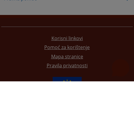
Korisni linkovi
Pomoć za korištenje
Mapa stranice
Pravila privatnosti
Redizajn web stranice je finansirala Evropska unija. Za njen sadržaj isključivo je odgovorno
Visoko sudsko i tužilačko vijeće BiH i ona ne odražava nužno stavove Evropske unije.
© 2021
Visoko sudsko i tužilačko vijeće