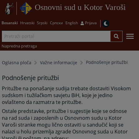
Osnovni sud u Kotor Varoši
Bosanski
Hrvatski
Srpski
Српски
English
Prijava
Napredna pretraga
Podnošenje pritužbi
Oglasna ploča
Važne informacije
Podnošenje pritužbi
Pritužbe na ponašanje sudija trebate dostaviti Visokom
sudskom i tužilačkom savjetu BiH, koje je jedino
ovlašteno da razmatra te pritužbe.
Ostale predstavke, pritužbe i sugestije koje se odnose
na rad suda i zaposlenih u Osnovnom sudu u Kotor
Varoši stranke mogu lično ostaviti u sandučić koji se
nalazi u holu prizemlja zgrade Osnovnog suda u Kotor
Varoši ili poštom, na adresu: