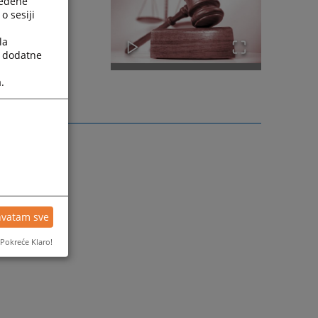
ređene
o sesiji
la
a dodatne
.
hvatam sve
Pokreće Klaro!