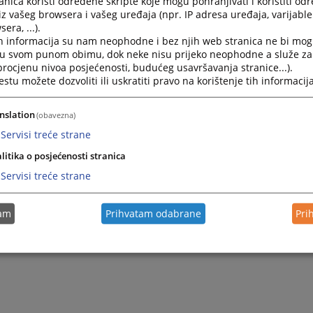
nica koristi određene skripte koje mogu pohranjivati i koristiti od
ronaći sve potrebne informacije.
iz vašeg browsera i vašeg uređaja (npr. IP adresa uređaja, varijable 
era, ...).
h informacija su nam neophodne i bez njih web stranica ne bi mog
ovanjem,
i u svom punom obimu, dok neke nisu prijeko neophodne a služe z
ednik Osnovnog suda u Kotor Varoši
 procjenu nivoa posjećenosti, budućeg usavršavanja stranice...).
Aničić
tu možete dozvoliti ili uskratiti pravo na korištenje tih informacija
nslation
(obavezna)
Servisi treće strane
litika o posjećenosti stranica
Servisi treće strane
tam
Prihvatam odabrane
Pri