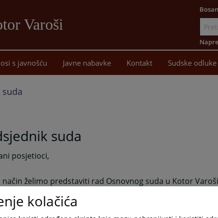
Bosan
tor Varoši
Idi
na
Napre
sadržaj
osi s javnošću
Javne nabavke
Kontakt
Sudske odluke
k suda
dsjednik suda
ni posjetioci,
 način želimo predstaviti rad Osnovnog suda u Kotor Varoš
 informacija o njegovoj organizaciji, nadležnosti, strukturi, i
enje kolačića
a koji Vas o sudu interesuju. Vaše sugestije i mišljenja su 
ene prilikom donošenja odluka o budućem radu suda. Nadam