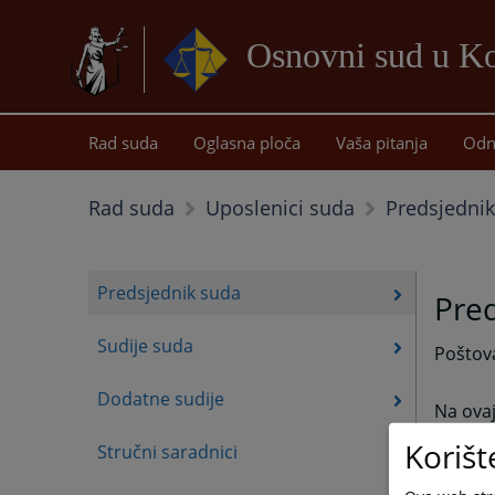
Osnovni sud u Ko
Rad suda
Oglasna ploča
Vaša pitanja
Odn
Predsjedni
Rad suda
Uposlenici suda
Predsjednik suda
Pre
Sudije suda
Poštova
Dodatne sudije
Na ovaj
doći do
Korišt
Stručni saradnici
podacim
cijenj