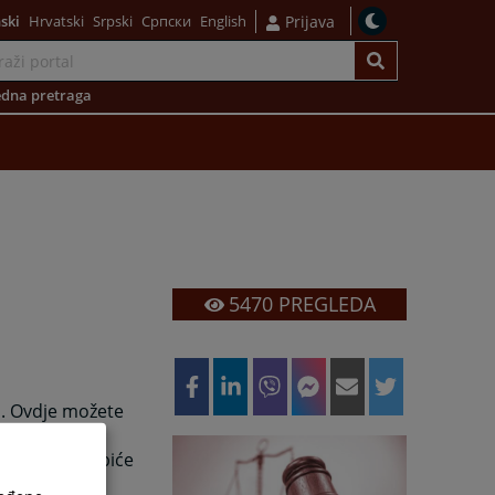
ski
Hrvatski
Srpski
Српски
English
Prijava
dna pretraga
5470
PREGLEDA
i. Ovdje možete
 ostalim
dobrodošle i biće
o se da ćete