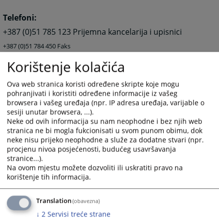
Telefoni:
+387 (0)51 785 123 Prijemna kancelarija i upisnici
+387 (0)51 784 450
Faks
Korištenje kolačića
E-mail:
ossud-kotorvaros@pravosudje.ba
Ova web stranica koristi određene skripte koje mogu
pohranjivati i koristiti određene informacije iz vašeg
browsera i vašeg uređaja (npr. IP adresa uređaja, varijable o
Upozorenje:
Ova prezentacija je isključivo
sesiji unutar browsera, ...).
informativnog karaktera. Komunikacija sa Osnovnim
Neke od ovih informacija su nam neophodne i bez njih web
sudom u Kotor Varošu ostvarena e-mailom
NEMA
stranica ne bi mogla fukcionisati u svom punom obimu, dok
OBAVEZUJUĆI KARAKTER I NE SMATRA SE
neke nisu prijeko neophodne a služe za dodatne stvari (npr.
KOMUNIKACIJOM SA SUDOM
u smislu bilo kojeg
procjenu nivoa posjećenosti, budućeg usavršavanja
procesnog propisa (pokretanje postupka, dostavljanje
stranice...).
Na ovom mjestu možete dozvoliti ili uskratiti pravo na
podneska, davanje izjava, izjavljivanje pravnih lijekova i
korištenje tih informacija.
drugo).
8551
PREGLEDA
Translation
(obavezna)
↓
2
Servisi treće strane