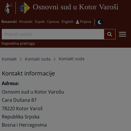
Osnovni sud u Kotor Varoši
Bosanski
Hrvatski
Srpski
Српски
English
Prijava
Napredna pretraga
Kontakt suda
Kontakt
Kontakt suda
Kontakt informacije
Adresa:
Osnovni sud u Kotor Varošu
Cara Dušana 87
78220 Kotor Varoš
Republika Srpska
Bosna i Hercegovina