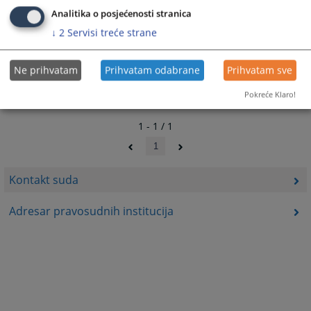
Analitika o posjećenosti stranica
↓
2
Servisi treće strane
Ne prihvatam
Prihvatam odabrane
Prihvatam sve
Pokreće Klaro!
1 - 1 / 1
1
Kontakt suda
Adresar pravosudnih institucija