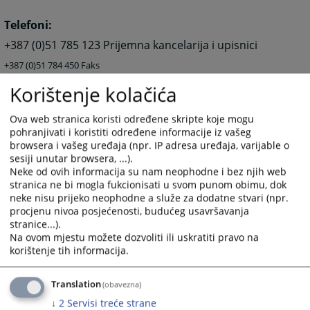
Telefoni:
+387 (0)51 785 123 Prijemna kancelarija i upisnici
+387 (0)51 784 450
Faks
Korištenje kolačića
E-mail:
ossud-kotorvaros@pravosudje.ba
Ova web stranica koristi određene skripte koje mogu
pohranjivati i koristiti određene informacije iz vašeg
browsera i vašeg uređaja (npr. IP adresa uređaja, varijable o
Upozorenje:
Ova prezentacija je isključivo
sesiji unutar browsera, ...).
informativnog karaktera. Komunikacija sa Osnovnim
Neke od ovih informacija su nam neophodne i bez njih web
sudom u Kotor Varošu ostvarena e-mailom
NEMA
stranica ne bi mogla fukcionisati u svom punom obimu, dok
OBAVEZUJUĆI KARAKTER I NE SMATRA SE
neke nisu prijeko neophodne a služe za dodatne stvari (npr.
KOMUNIKACIJOM SA SUDOM
u smislu bilo kojeg
procjenu nivoa posjećenosti, budućeg usavršavanja
procesnog propisa (pokretanje postupka, dostavljanje
stranice...).
Na ovom mjestu možete dozvoliti ili uskratiti pravo na
podneska, davanje izjava, izjavljivanje pravnih lijekova i
korištenje tih informacija.
drugo).
8553
PREGLEDA
Translation
(obavezna)
↓
2
Servisi treće strane