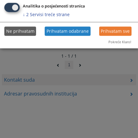
Analitika o posjećenosti stranica
↓
2
Servisi treće strane
Ne prihvatam
Prihvatam odabrane
Prihvatam sve
Pokreće Klaro!
1 - 1 / 1
1
Kontakt suda
Adresar pravosudnih institucija