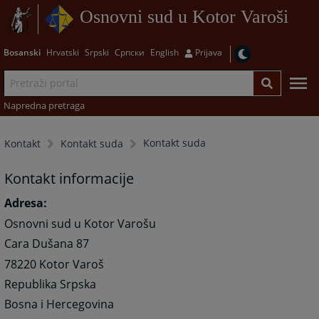
Osnovni sud u Kotor Varoši
Bosanski
Hrvatski
Srpski
Српски
English
Prijava
Napredna pretraga
Kontakt suda
Kontakt
Kontakt suda
Kontakt informacije
Adresa:
Osnovni sud u Kotor Varošu
Cara Dušana 87
78220 Kotor Varoš
Republika Srpska
Bosna i Hercegovina