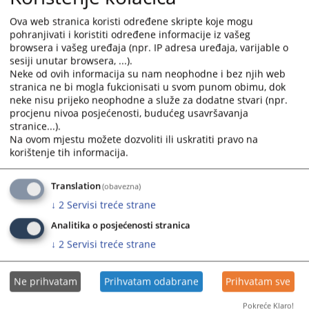
Ova web stranica koristi određene skripte koje mogu
pohranjivati i koristiti određene informacije iz vašeg
browsera i vašeg uređaja (npr. IP adresa uređaja, varijable o
sesiji unutar browsera, ...).
Neke od ovih informacija su nam neophodne i bez njih web
stranica ne bi mogla fukcionisati u svom punom obimu, dok
Trenutno nema vijesti
neke nisu prijeko neophodne a služe za dodatne stvari (npr.
procjenu nivoa posjećenosti, budućeg usavršavanja
stranice...).
Na ovom mjestu možete dozvoliti ili uskratiti pravo na
korištenje tih informacija.
Translation
(obavezna)
↓
2
Servisi treće strane
Analitika o posjećenosti stranica
↓
2
Servisi treće strane
Ne prihvatam
Prihvatam odabrane
Prihvatam sve
Pokreće Klaro!