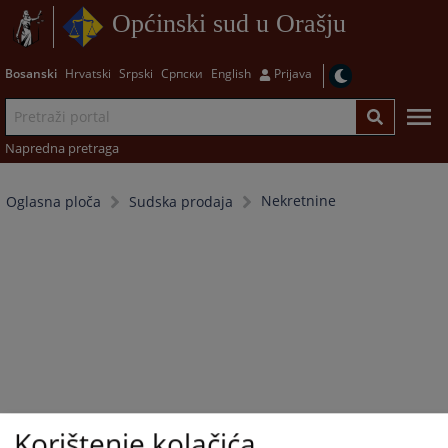
Općinski sud u Orašju
Bosanski
Hrvatski
Srpski
Српски
English
Prijava
Napredna pretraga
Nekretnine
Oglasna ploča
Sudska prodaja
Korištenje kolačića