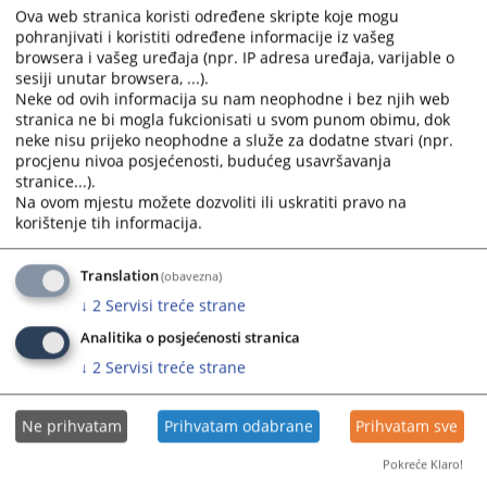
namjenski izgrađen za potrebe Suda.
Ova web stranica koristi određene skripte koje mogu
U sastavu Suda funkcioniraju Izdvojeni prekršajni odjel
pohranjivati i koristiti određene informacije iz vašeg
u Odžaku kao i Izdvojena organizaciona jedinica
browsera i vašeg uređaja (npr. IP adresa uređaja, varijable o
sesiji unutar browsera, ...).
zemljišno-knjižnog ureda u Odžaku, a koji su smješteni
Neke od ovih informacija su nam neophodne i bez njih web
u prizemlju zgrade Kantonalnog suda u Odžaku.
stranica ne bi mogla fukcionisati u svom punom obimu, dok
neke nisu prijeko neophodne a služe za dodatne stvari (npr.
2899
PREGLEDA
procjenu nivoa posjećenosti, budućeg usavršavanja
stranice...).
Na ovom mjestu možete dozvoliti ili uskratiti pravo na
korištenje tih informacija.
Translation
(obavezna)
↓
2
Servisi treće strane
Analitika o posjećenosti stranica
↓
2
Servisi treće strane
Ne prihvatam
Prihvatam odabrane
Prihvatam sve
Pokreće Klaro!