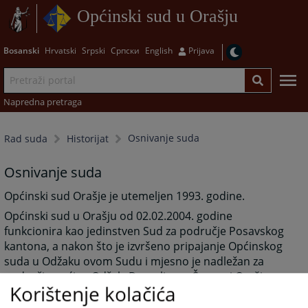
Općinski sud u Orašju
Bosanski
Hrvatski
Srpski
Српски
English
Prijava
Napredna pretraga
Osnivanje suda
Rad suda
Historijat
Osnivanje suda
Općinski sud Orašje je utemeljen 1993. godine.
Općinski sud u Orašju od 02.02.2004. godine
funkcionira kao jedinstven Sud za područje Posavskog
kantona, a nakon što je izvršeno pripajanje Općinskog
suda u Odžaku ovom Sudu i mjesno je nadležan za
područje općina Odžak, Domaljevac-Šamac i Orašje.
Korištenje kolačića
Sud je 2004. godine uselio u novi objekt koji je