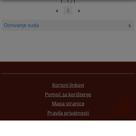
1 - 1 / 1
1
Osnivanje suda
Korisni linkovi
Pomoć za korištenje
Mapa stranice
Pravila privatnosti