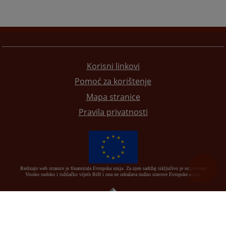
Korisni linkovi
Pomoć za korištenje
Mapa stranice
Pravila privatnosti
Redizajn web stranice je finansirala Evropska unija. Za njen sadržaj isključivo je odgovorno
Visoko sudsko i tužilačko vijeće BiH i ona ne odražava nužno stavove Evropske unije.