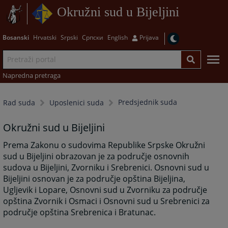
Okružni sud u Bijeljini
Bosanski
Hrvatski
Srpski
Српски
English
Prijava
Napredna pretraga
Predsjednik suda
Rad suda
Uposlenici suda
Okružni sud u Bijeljini
Prema Zakonu o sudovima Republike Srpske Okružni
sud u Bijeljini obrazovan je za područje osnovnih
sudova u Bijeljini, Zvorniku i Srebrenici. Osnovni sud u
Bijeljini osnovan je za područje opština Bijeljina,
Ugljevik i Lopare, Osnovni sud u Zvorniku za područje
opština Zvornik i Osmaci i Osnovni sud u Srebrenici za
područje opština Srebrenica i Bratunac.