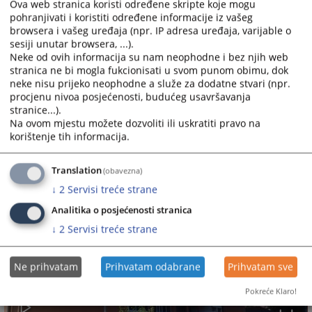
Ova web stranica koristi određene skripte koje mogu
Predsjednik suda
pohranjivati i koristiti određene informacije iz vašeg
browsera i vašeg uređaja (npr. IP adresa uređaja, varijable o
Zoran Džida
sesiji unutar browsera, ...).
Neke od ovih informacija su nam neophodne i bez njih web
6313
PREGLEDA
stranica ne bi mogla fukcionisati u svom punom obimu, dok
neke nisu prijeko neophodne a služe za dodatne stvari (npr.
procjenu nivoa posjećenosti, budućeg usavršavanja
stranice...).
Na ovom mjestu možete dozvoliti ili uskratiti pravo na
korištenje tih informacija.
Translation
(obavezna)
↓
2
Servisi treće strane
Analitika o posjećenosti stranica
↓
2
Servisi treće strane
Ne prihvatam
Prihvatam odabrane
Prihvatam sve
Pokreće Klaro!