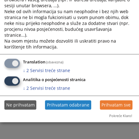
sesiji unutar browsera, ...).
Zapamti me
Neke od ovih informacija su nam neophodne i bez njih web
stranica ne bi mogla fukcionisati u svom punom obimu, dok
Prijava
neke nisu prijeko neophodne a služe za dodatne stvari (npr.
procjenu nivoa posjećenosti, budućeg usavršavanja
stranice...).
Zaboravili ste lozinku?
Na ovom mjestu možete dozvoliti ili uskratiti pravo na
Želite postati član?
korištenje tih informacija.
Translation
(obavezna)
↓
2
Servisi treće strane
Analitika o posjećenosti stranica
↓
2
Servisi treće strane
Ne prihvatam
Prihvatam odabrane
Prihvatam sve
Pokreće Klaro!