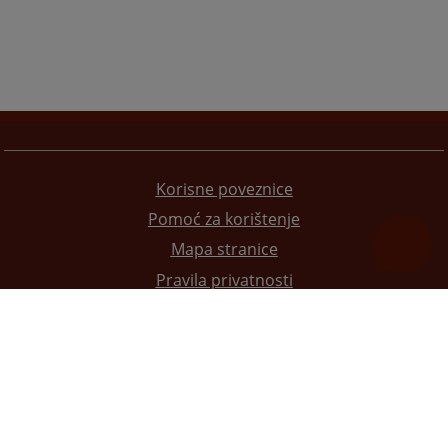
Korisne poveznice
Pomoć za korištenje
Mapa stranice
Pravila privatnosti
Redizajn web stranice je finansirala Evropska unija. Za njen sadržaj isključivo je odgovorno
Visoko sudsko i tužilačko vijeće BiH i ona ne odražava nužno stavove Evropske unije.