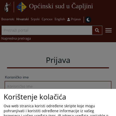
Općinski sud u Čapljini
Bosanski
Hrvatski
Srpski
Српски
English
Prijava
Napredna pretraga
Prijava
Korisničko ime
Korištenje kolačića
Lozinka
Ova web stranica koristi određene skripte koje mogu
pohranjivati i koristiti određene informacije iz vašeg
browsera i vašeg uređaja (npr. IP adresa uređaja, varijable o