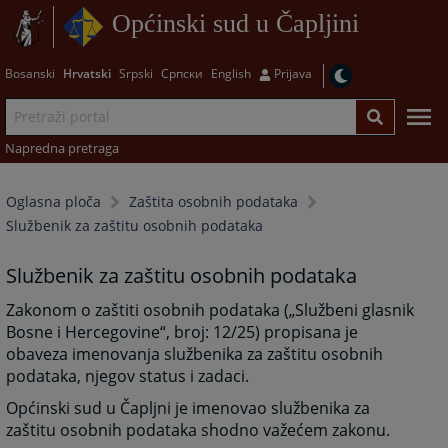
Općinski sud u Čapljini
Bosanski
Hrvatski
Srpski
Српски
English
Prijava
Napredna pretraga
Oglasna ploča
Zaštita osobnih podataka
Službenik za zaštitu osobnih podataka
Službenik za zaštitu osobnih podataka
Zakonom o zaštiti osobnih podataka („Službeni glasnik
Bosne i Hercegovine“, broj: 12/25) propisana je
obaveza imenovanja službenika za zaštitu osobnih
podataka, njegov status i zadaci.
Općinski sud u Čapljni je imenovao službenika za
zaštitu osobnih podataka shodno važećem zakonu.