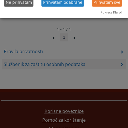
Ne prihvatam
Prihvatam odabrane
Prihvatam sve
Pokreće Klaro!
1 - 1 / 1
1
Pravila privatnosti
Službenik za zaštitu osobnih podataka
Korisne poveznice
Pomoć za korištenje