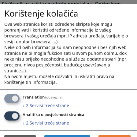
Službenik za zaštitu osobnih podataka u Općinskom
Korištenje kolačića
sudu u Čapljini je Darijo Čilić.
Kontakt podaci službenika za zaštitu osobnih podataka
Ova web stranica koristi određene skripte koje mogu
su:
pohranjivati i koristiti određene informacije iz vašeg
browsera i vašeg uređaja (npr. IP adresa uređaja, varijable o
e-mail: darijo.cilic@pravosudje.ba
sesiji unutar browsera, ...).
Neke od ovih informacija su nam neophodne i bez njih web
tel: 036 806 115
stranica ne bi mogla fukcionisati u svom punom obimu, dok
neke nisu prijeko neophodne a služe za dodatne stvari (npr.
procjenu nivoa posjećenosti, budućeg usavršavanja
466
PREGLEDA
stranice...).
Na ovom mjestu možete dozvoliti ili uskratiti pravo na
korištenje tih informacija.
Translation
(obavezna)
↓
2
Servisi treće strane
Analitika o posjećenosti stranica
↓
2
Servisi treće strane