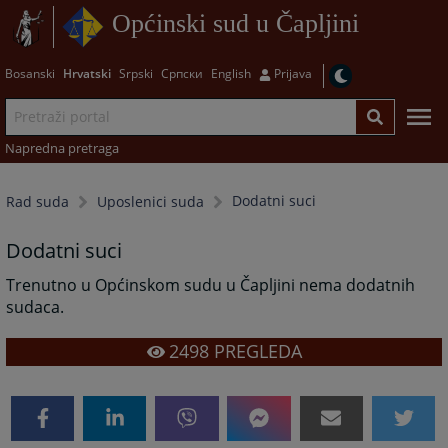
Općinski sud u Čapljini
Bosanski
Hrvatski
Srpski
Српски
English
Prijava
Napredna pretraga
Dodatni suci
Rad suda
Uposlenici suda
Dodatni suci
Trenutno u Općinskom sudu u Čapljini nema dodatnih
sudaca.
2498
PREGLEDA