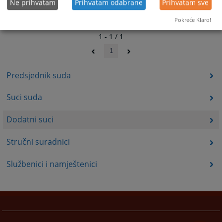
Ne prihvatam
Prihvatam odabrane
Prihvatam sve
Pokreće Klaro!
1 - 1 / 1
1
Predsjednik suda
Suci suda
Dodatni suci
Stručni suradnici
Službenici i namještenici