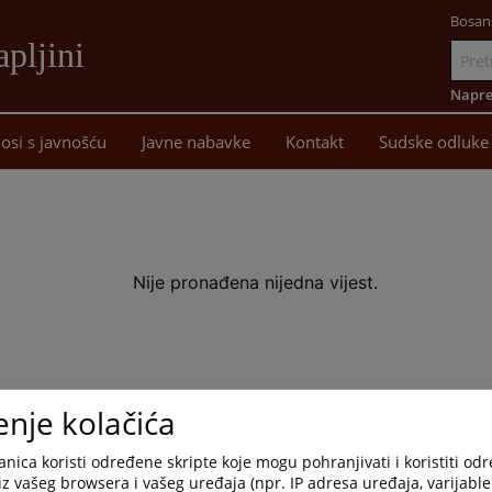
Bosan
pljini
Idi
na
Napre
sadržaj
osi s javnošću
Javne nabavke
Kontakt
Sudske odluke
Nije pronađena nijedna vijest.
enje kolačića
nica koristi određene skripte koje mogu pohranjivati i koristiti od
iz vašeg browsera i vašeg uređaja (npr. IP adresa uređaja, varijable 