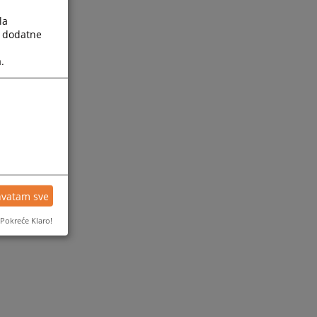
la
a dodatne
.
hvatam sve
Pokreće Klaro!