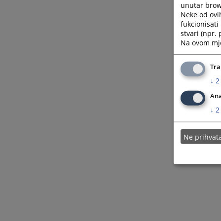
unutar brows
Neke od ovi
fukcionisat
stvari (npr.
Na ovom mjes
Tra
↓
2
Ana
↓
2
Ne prihva