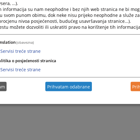
era, ...).
h informacija su nam neophodne i bez njih web stranica ne bi mog
i u svom punom obimu, dok neke nisu prijeko neophodne a služe z
 procjenu nivoa posjećenosti, budućeg usavršavanja stranice...).
tu možete dozvoliti ili uskratiti pravo na korištenje tih informacija
nslation
(obavezna)
Servisi treće strane
litika o posjećenosti stranica
Servisi treće strane
tam
Prihvatam odabrane
Pri