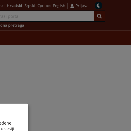
ski
Hrvatski
Srpski
Српски
English
Prijava
dna pretraga
ređene
o sesiji