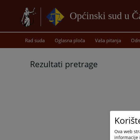
Općinski sud u Ča
Rad suda
Oglasna ploča
Vaša pitanja
Odn
Rezultati pretrage
Korišt
Ova web stra
informacije 