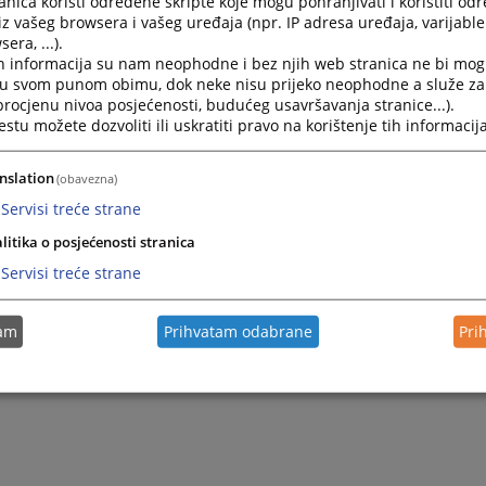
nica koristi određene skripte koje mogu pohranjivati i koristiti od
iz vašeg browsera i vašeg uređaja (npr. IP adresa uređaja, varijable 
era, ...).
h informacija su nam neophodne i bez njih web stranica ne bi mog
i u svom punom obimu, dok neke nisu prijeko neophodne a služe z
 procjenu nivoa posjećenosti, budućeg usavršavanja stranice...).
tu možete dozvoliti ili uskratiti pravo na korištenje tih informacija
nslation
(obavezna)
Servisi treće strane
Trenutno nema v
litika o posjećenosti stranica
Servisi treće strane
tam
Prihvatam odabrane
Pri