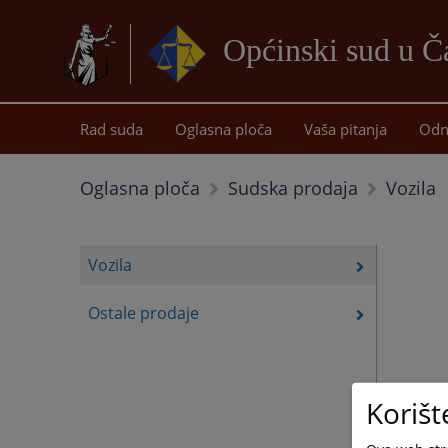
Općinski sud u Ča
Rad suda
Oglasna ploča
Vaša pitanja
Odn
Vozila
Oglasna ploča
Sudska prodaja
Vozila
Ostale prodaje
Korišt