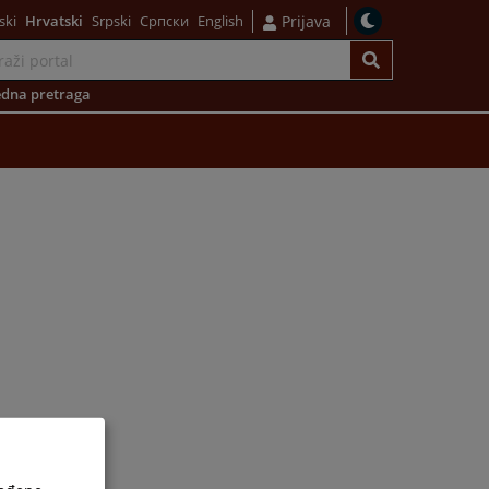
ski
Hrvatski
Srpski
Српски
English
Prijava
dna pretraga