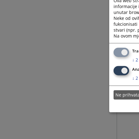
Ova web stra
informacije 
unutar brows
Neke od ovi
fukcionisat
stvari (npr.
Na ovom mjes
Tra
↓
2
Ana
↓
2
Ne prihva