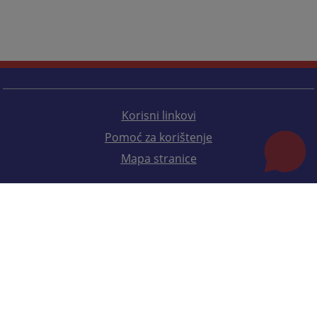
Korisni linkovi
Pomoć za korištenje
Mapa stranice
Redizajn web stranice je finansirala Evropska unija. Za njen sadržaj isključivo je odgovorno
Visoko sudsko i tužilačko vijeće BiH i ona ne odražava nužno stavove Evropske unije.