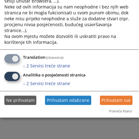
sesiji unutar browsera, ...).
Neke od ovih informacija su nam neophodne i bez njih web
stranica ne bi mogla fukcionisati u svom punom obimu, dok
neke nisu prijeko neophodne a služe za dodatne stvari (npr.
procjenu nivoa posjećenosti, budućeg usavršavanja
stranice...).
Na ovom mjestu možete dozvoliti ili uskratiti pravo na
korištenje tih informacija.
Translation
(obavezna)
↓
2
Servisi treće strane
Analitika o posjećenosti stranica
↓
2
Servisi treće strane
Ne prihvatam
Prihvatam odabrane
Prihvatam sve
Pokreće Klaro!