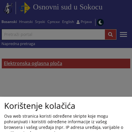
Osnovni sud u Sokocu
Bosanski
Hrvatski
Srpski
Српски
English
Prijava
Napredna pretraga
Elektronska oglasna ploča
Korištenje kolačića
Ova web stranica koristi određene skripte koje mogu
pohranjivati i koristiti određene informacije iz vašeg
browsera i vašeg uređaja (npr. IP adresa uređaja, varijable o