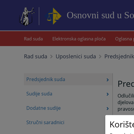
Osnovni sud u S
Rad suda
Elektronska oglasna ploča
Oglasna 
Predsjedni
Rad suda
Uposlenici suda
Predsjednik suda
Pre
Sudije suda
Odlučil
djelova
Dodatne sudije
pravosu
Ovdje m
Korišt
Stručni saradnici
usluga
Vaša mi