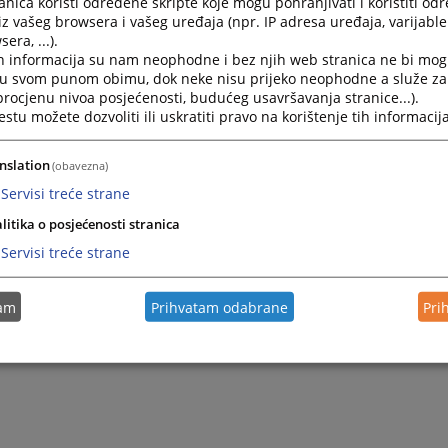
nica koristi određene skripte koje mogu pohranjivati i koristiti od
iz vašeg browsera i vašeg uređaja (npr. IP adresa uređaja, varijable 
era, ...).
se da ćete zadovoljiti Vašu znatiželju i pronaći potrebne in
h informacija su nam neophodne i bez njih web stranica ne bi mog
potpuniju sliku o našim uslugama.
i u svom punom obimu, dok neke nisu prijeko neophodne a služe z
 procjenu nivoa posjećenosti, budućeg usavršavanja stranice...).
tu možete dozvoliti ili uskratiti pravo na korištenje tih informacija
 dužnosti predsjednika suda
erić
nslation
(obavezna)
Servisi treće strane
litika o posjećenosti stranica
Servisi treće strane
tam
Prihvatam odabrane
Pri