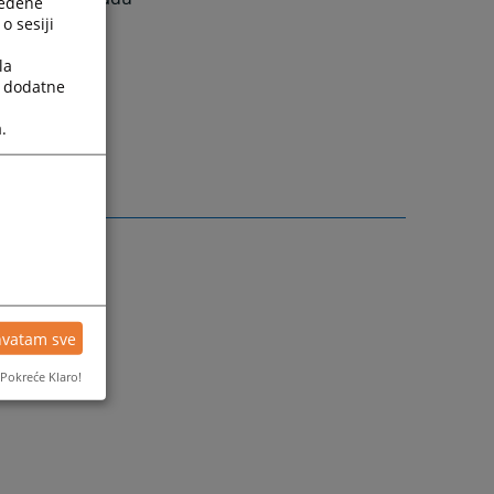
ređene
o sesiji
formacije, te
la
a dodatne
.
hvatam sve
Pokreće Klaro!