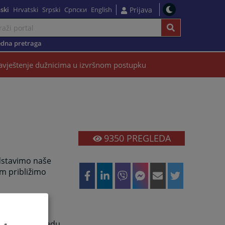
ski
Hrvatski
Srpski
Српски
English
Prijava
dna pretraga
vještenje dužnicima u izvršnom postupku
9350
PREGLEDA
dstavimo naše
am približimo
o našim
a o budućem radu