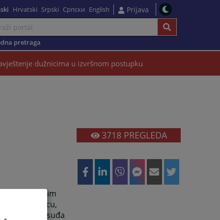
ski
Hrvatski
Srpski
Српски
English
Prijava
dna pretraga
vještenje dužnicima u izvršnom postupku
3718
PREGLEDA
govini, a samim
 sudu u Sokocu,
eformom pravosuđa