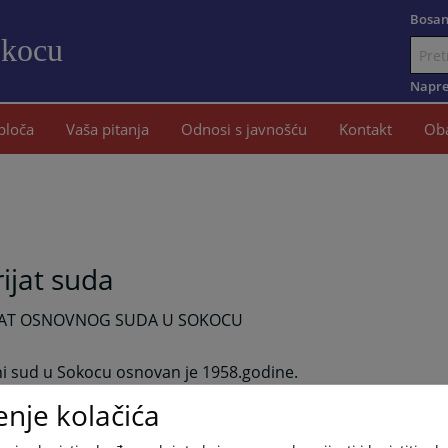
Bosan
okocu
Idi
na
Napre
sadržaj
ploča
Vaša pitanja
Odnosi s javnošću
Kontakt
Oba
rijat suda
IJAT OSNOVNOG SUDA U SOKOCU
i sud u Sokocu osnovan je 1958.godine.
2004.godine došlo je do reforme pravosuđa u Bosni i Herce
enje kolačića
do pripajanja Osnovnog suda u Srpskom Sarajevu Osnovnom
e ovaj sud dobio sadašnju mjesnu i stvarnu nadležnost . R