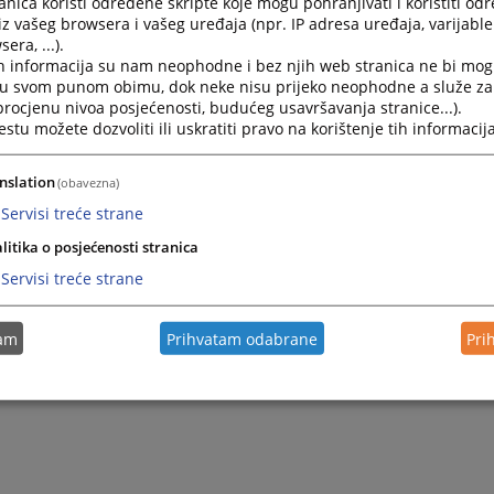
nica koristi određene skripte koje mogu pohranjivati i koristiti od
odine osnovano je Odjeljenje ovog suda u Istočnom Sarajev
iz vašeg browsera i vašeg uređaja (npr. IP adresa uređaja, varijable 
noknjižna kancelarija, privredno odjeljenje i registar privred
era, ...).
 2006.godine ukidanjem bivših sudova za prekršaje ovom su
h informacija su nam neophodne i bez njih web stranica ne bi mog
za prekršaje Sokolac, Pale i Kasindo.
i u svom punom obimu, dok neke nisu prijeko neophodne a služe z
 procjenu nivoa posjećenosti, budućeg usavršavanja stranice...).
no u sklopu Osnovnog suda u Sokocu funkcioniše i Odjeljen
tu možete dozvoliti ili uskratiti pravo na korištenje tih informacija
m Sarajevu sa svim nadležnostima kao i u sjedištu suda.
 sud u Sokocu mjesno je nadležan za područje opština : Sok
 Sarajevo, Istočna Ilidža, Istočni Stari Grad i Trnovo, a za pr
nslation
(obavezna)
jne predmete iz oblasti poreskih i carinskih prekršaja, nadle
Servisi treće strane
je mjesne nadležnosti Okružnog suda u Istočnom Sarajevu .
litika o posjećenosti stranica
Servisi treće strane
tam
Prihvatam odabrane
Pri