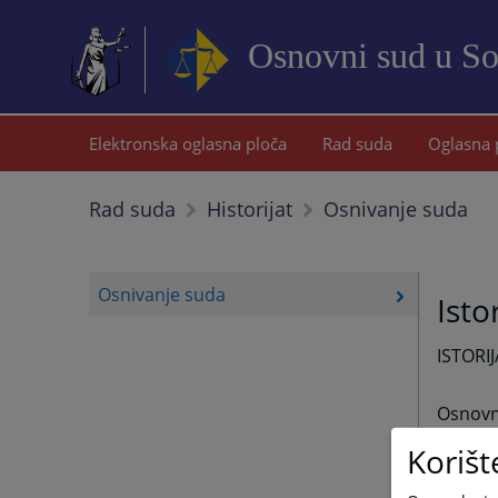
Osnovni sud u S
Elektronska oglasna ploča
Rad suda
Oglasna 
Osnivanje suda
Rad suda
Historijat
Osnivanje suda
Isto
ISTOR
Osnovn
U toku 
Korišt
tim i 
kada j