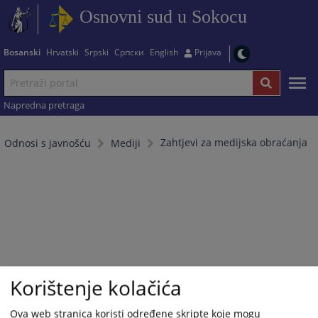
Osnovni sud u Sokocu
Bosanski
Hrvatski
Srpski
Српски
English
Prijava
Napredna pretraga
Zahtjevi za medijska obraćanja
Odnosi s javnošću
Mediji
Korištenje kolačića
Ova web stranica koristi određene skripte koje mogu