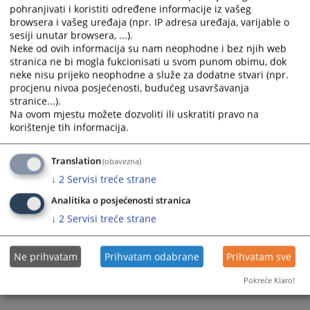
pohranjivati i koristiti određene informacije iz vašeg
browsera i vašeg uređaja (npr. IP adresa uređaja, varijable o
sesiji unutar browsera, ...).
Neke od ovih informacija su nam neophodne i bez njih web
stranica ne bi mogla fukcionisati u svom punom obimu, dok
neke nisu prijeko neophodne a služe za dodatne stvari (npr.
Trenutno nema vijesti
procjenu nivoa posjećenosti, budućeg usavršavanja
stranice...).
Na ovom mjestu možete dozvoliti ili uskratiti pravo na
korištenje tih informacija.
Translation
(obavezna)
↓
2
Servisi treće strane
Analitika o posjećenosti stranica
↓
2
Servisi treće strane
Ne prihvatam
Prihvatam odabrane
Prihvatam sve
Pokreće Klaro!