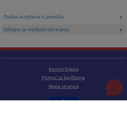
Osoba za odnose s javnošću
Zahtjevi za medijska obraćanja
Korisni linkovi
Pomoć za korištenje
Mapa stranice
Redizajn web stranice je finansirala Evropska unija. Za njen sadržaj isključivo je odgovorno
Visoko sudsko i tužilačko vijeće BiH i ona ne odražava nužno stavove Evropske unije.