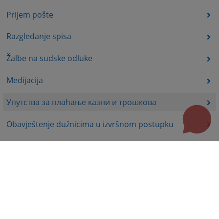
Prijem pošte
Razgledanje spisa
Žalbe na sudske odluke
Medijacija
Упутства за плаћање казни и трошкова
Obavještenje dužnicima u izvršnom postupku
Korisni linkovi
Pomoć za korištenje
Mapa stranice