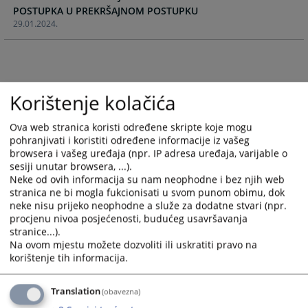
POSTUPKA U PREKRŠAJNOM POSTUPKU
calendar
calendar
29.01.2024.
and
and
select
select
a
a
date.
date.
Press
Press
Korištenje kolačića
the
the
question
question
Ova web stranica koristi određene skripte koje mogu
mark
mark
pohranjivati i koristiti određene informacije iz vašeg
key
key
browsera i vašeg uređaja (npr. IP adresa uređaja, varijable o
to
to
sesiji unutar browsera, ...).
get
get
Neke od ovih informacija su nam neophodne i bez njih web
stranica ne bi mogla fukcionisati u svom punom obimu, dok
the
the
neke nisu prijeko neophodne a služe za dodatne stvari (npr.
keyboard
keyboard
procjenu nivoa posjećenosti, budućeg usavršavanja
shortcuts
shortcuts
stranice...).
for
for
Na ovom mjestu možete dozvoliti ili uskratiti pravo na
changing
changing
korištenje tih informacija.
dates.
dates.
Translation
(obavezna)