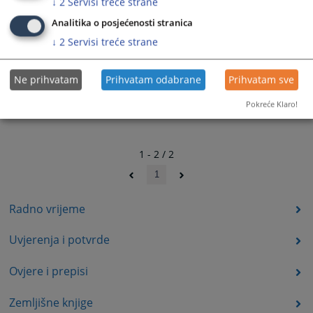
↓
2
Servisi treće strane
Analitika o posjećenosti stranica
↓
2
Servisi treće strane
Ne prihvatam
Prihvatam odabrane
Prihvatam sve
Pokreće Klaro!
1 - 2 / 2
1
Radno vrijeme
Uvjerenja i potvrde
Ovjere i prepisi
Zemljišne knjige