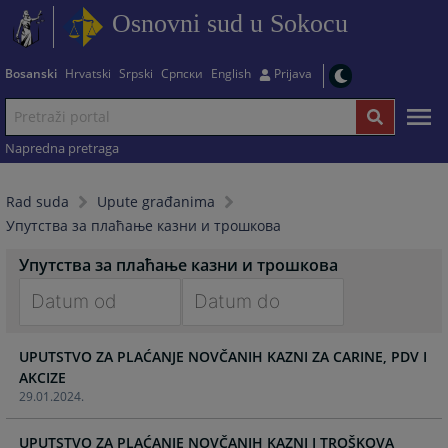
Osnovni sud u Sokocu
Bosanski
Hrvatski
Srpski
Српски
English
Prijava
Napredna pretraga
Rad suda
Upute građanima
Упутства за плаћање казни и трошкова
Упутства за плаћање казни и трошкова
Navigate
Navigate
UPUTSTVO ZA PLAĆANJE NOVČANIH KAZNI ZA CARINE, PDV I
forward
forward
AKCIZE
to
to
29.01.2024.
interact
interact
with
with
UPUTSTVO ZA PLAĆANJE NOVČANIH KAZNI I TROŠKOVA
the
the