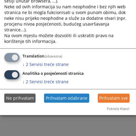
sesiji unutar browsera, ...).
Zapamti me
Neke od ovih informacija su nam neophodne i bez njih web
stranica ne bi mogla fukcionisati u svom punom obimu, dok
neke nisu prijeko neophodne a služe za dodatne stvari (npr.
Prijava
procjenu nivoa posjećenosti, budućeg usavršavanja
stranice...).
Na ovom mjestu možete dozvoliti ili uskratiti pravo na
Zaboravili ste lozinku?
korištenje tih informacija.
Želite postati član?
Translation
(obavezna)
↓
2
Servisi treće strane
Analitika o posjećenosti stranica
↓
2
Servisi treće strane
Ne prihvatam
Prihvatam odabrane
Prihvatam sve
Pokreće Klaro!