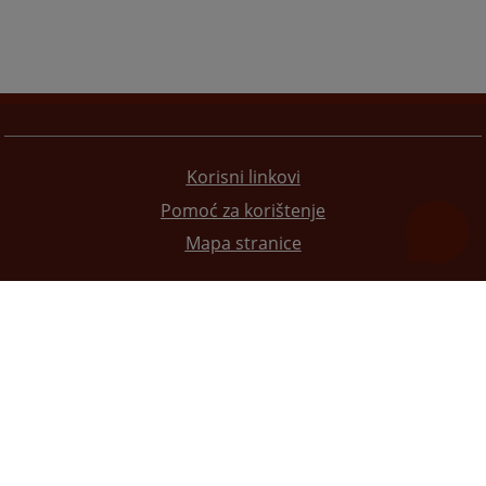
Korisni linkovi
Pomoć za korištenje
Mapa stranice
Redizajn web stranice je finansirala Evropska unija. Za njen sadržaj isključivo je odgovorno
Visoko sudsko i tužilačko vijeće BiH i ona ne odražava nužno stavove Evropske unije.