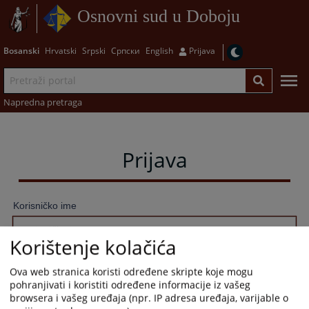
Osnovni sud u Doboju
Bosanski
Hrvatski
Srpski
Српски
English
Prijava
Napredna pretraga
Prijava
Korisničko ime
Korištenje kolačića
Lozinka
Ova web stranica koristi određene skripte koje mogu
pohranjivati i koristiti određene informacije iz vašeg
browsera i vašeg uređaja (npr. IP adresa uređaja, varijable o