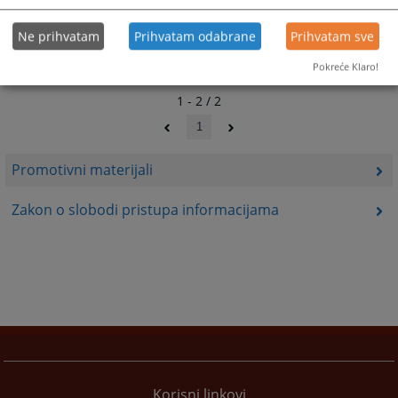
Ne prihvatam
Prihvatam odabrane
Prihvatam sve
Pokreće Klaro!
1 - 2 / 2
1
Promotivni materijali
Zakon o slobodi pristupa informacijama
Korisni linkovi