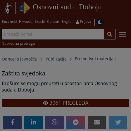
Osnovni sud u Doboju
Bosanski
Hrvatski
Srpski
Српски
English
Prijava
Napredna pretraga
Promotivni materijali
Odnosi s javnošću
Publikacije
Zaštita svjedoka
Brošure se mogu preuzeti u prostorijama Osnovnog
suda u Doboju.
3061
PREGLEDA