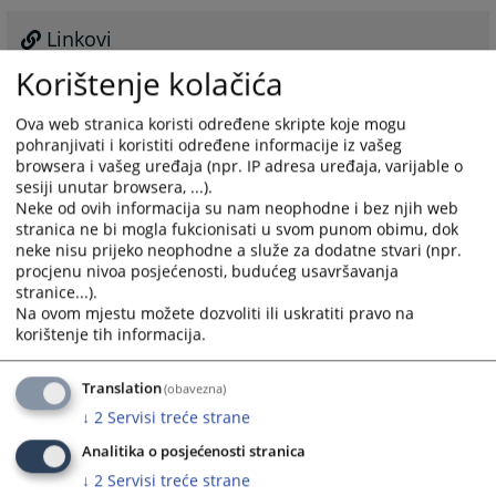
Linkovi
Korištenje kolačića
Više informacija na linku...
Ova web stranica koristi određene skripte koje mogu
pohranjivati i koristiti određene informacije iz vašeg
browsera i vašeg uređaja (npr. IP adresa uređaja, varijable o
sesiji unutar browsera, ...).
Promotivni materijali
Neke od ovih informacija su nam neophodne i bez njih web
stranica ne bi mogla fukcionisati u svom punom obimu, dok
Osnovni sud u Doboju trenutno nema promotivnih
neke nisu prijeko neophodne a služe za dodatne stvari (npr.
procjenu nivoa posjećenosti, budućeg usavršavanja
materijala dostupnih javnosti.
stranice...).
Na ovom mjestu možete dozvoliti ili uskratiti pravo na
korištenje tih informacija.
3032
PREGLEDA
Translation
(obavezna)
↓
2
Servisi treće strane
Analitika o posjećenosti stranica
↓
2
Servisi treće strane