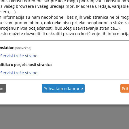
nica koristi određene skripte koje mogu pohranjivati i koristiti od
iz vašeg browsera i vašeg uređaja (npr. IP adresa uređaja, varijable 
era, ...).
h informacija su nam neophodne i bez njih web stranica ne bi mog
i u svom punom obimu, dok neke nisu prijeko neophodne a služe z
 procjenu nivoa posjećenosti, budućeg usavršavanja stranice...).
tu možete dozvoliti ili uskratiti pravo na korištenje tih informacija
nslation
(obavezna)
Servisi treće strane
litika o posjećenosti stranica
Trenutno nema v
Servisi treće strane
tam
Prihvatam odabrane
Pri