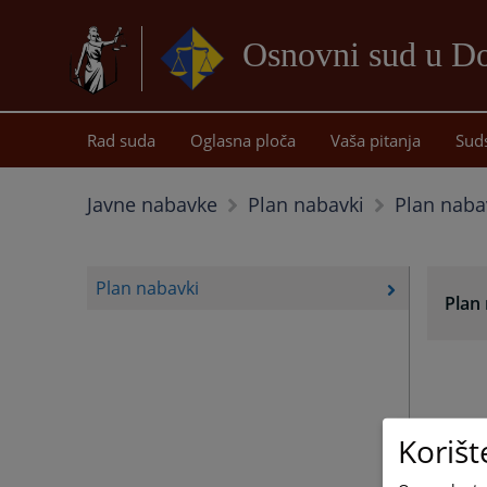
Osnovni sud u D
Rad suda
Oglasna ploča
Vaša pitanja
Sud
Plan naba
Javne nabavke
Plan nabavki
Plan nabavki
Plan
Korišt