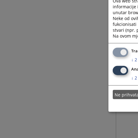
Ova web stra
informacije 
unutar brows
Neke od ovi
fukcionisat
stvari (npr.
Na ovom mjes
Tra
↓
2
Ana
↓
2
Ne prihva