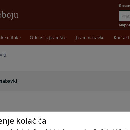
Bosan
oboju
Idi
na
Napre
sadržaj
ske odluke
Odnosi s javnošću
Javne nabavke
Kontakt
vki
 nabavki
enje kolačića