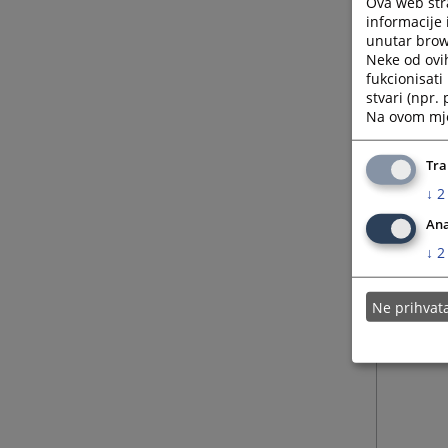
Ova web stra
informacije 
unutar brows
Neke od ovi
fukcionisat
stvari (npr.
Na ovom mjes
Tra
↓
2
Ana
↓
2
Ne prihva