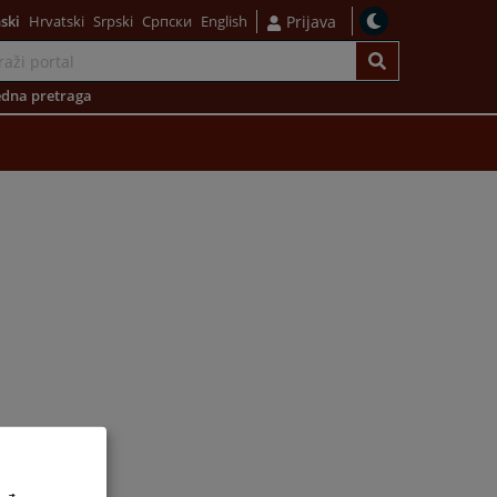
ski
Hrvatski
Srpski
Српски
English
Prijava
dna pretraga