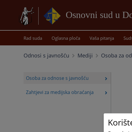
Osnovni sud u D
Rad suda
Oglasna ploča
Vaša pitanja
Sud
Osoba za od
Odnosi s javnošću
Mediji
Osoba za odnose s javnošću
Zahtjevi za medijska obraćanja
Korišt