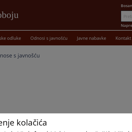
Bosan
oboju
Idi
na
Napre
sadržaj
ske odluke
Odnosi s javnošću
Javne nabavke
Kontakt
nose s javnošću
enje kolačića