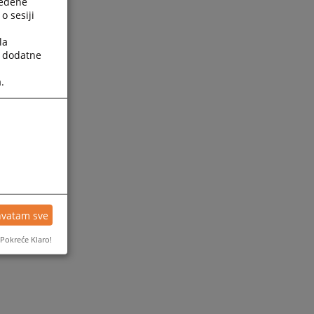
ređene
o sesiji
la
a dodatne
.
ijesti
hvatam sve
Pokreće Klaro!