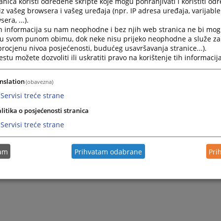
nica koristi određene skripte koje mogu pohranjivati i koristiti od
iz vašeg browsera i vašeg uređaja (npr. IP adresa uređaja, varijable 
era, ...).
h informacija su nam neophodne i bez njih web stranica ne bi mog
i u svom punom obimu, dok neke nisu prijeko neophodne a služe z
 procjenu nivoa posjećenosti, budućeg usavršavanja stranice...).
tu možete dozvoliti ili uskratiti pravo na korištenje tih informacija
nslation
(obavezna)
Servisi treće strane
Trenutno nema v
litika o posjećenosti stranica
Servisi treće strane
tam
Prihvatam odabrane
Pri