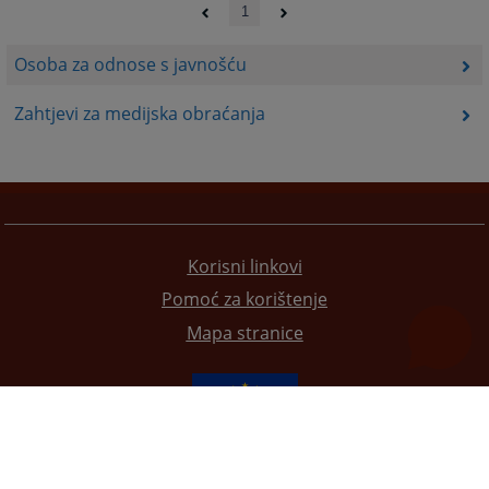
1
Osoba za odnose s javnošću
Zahtjevi za medijska obraćanja
Korisni linkovi
Pomoć za korištenje
Mapa stranice
Redizajn web stranice je finansirala Evropska unija. Za njen sadržaj isključivo je odgovorno
Visoko sudsko i tužilačko vijeće BiH i ona ne odražava nužno stavove Evropske unije.