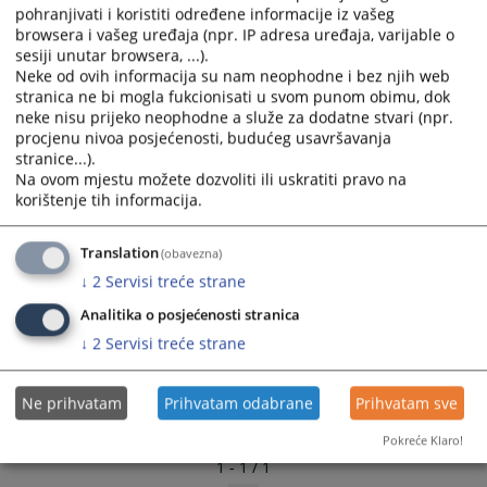
pohranjivati i koristiti određene informacije iz vašeg
browsera i vašeg uređaja (npr. IP adresa uređaja, varijable o
sesiji unutar browsera, ...).
Neke od ovih informacija su nam neophodne i bez njih web
stranica ne bi mogla fukcionisati u svom punom obimu, dok
neke nisu prijeko neophodne a služe za dodatne stvari (npr.
procjenu nivoa posjećenosti, budućeg usavršavanja
stranice...).
Na ovom mjestu možete dozvoliti ili uskratiti pravo na
korištenje tih informacija.
Translation
(obavezna)
↓
2
Servisi treće strane
Analitika o posjećenosti stranica
↓
2
Servisi treće strane
Ne prihvatam
Prihvatam odabrane
Prihvatam sve
Pokreće Klaro!
1 - 1 / 1