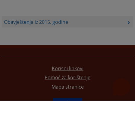
Obavještenja iz 2015. godine
Korisni linkovi
Pomoć za korištenje
Mapa stranice
Redizajn web stranice je finansirala Evropska unija. Za njen sadržaj isključivo je odgovorno
Visoko sudsko i tužilačko vijeće BiH i ona ne odražava nužno stavove Evropske unije.