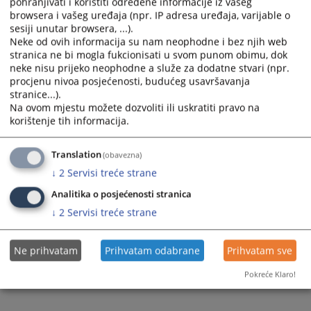
pohranjivati i koristiti određene informacije iz vašeg
calendar
calendar
browsera i vašeg uređaja (npr. IP adresa uređaja, varijable o
sesiji unutar browsera, ...).
and
and
Neke od ovih informacija su nam neophodne i bez njih web
select
select
stranica ne bi mogla fukcionisati u svom punom obimu, dok
a
a
neke nisu prijeko neophodne a služe za dodatne stvari (npr.
date.
date.
procjenu nivoa posjećenosti, budućeg usavršavanja
Press
Press
stranice...).
the
the
Na ovom mjestu možete dozvoliti ili uskratiti pravo na
question
question
korištenje tih informacija.
Trenutno nema vijesti
mark
mark
key
key
Translation
(obavezna)
to
to
↓
2
Servisi treće strane
get
get
Analitika o posjećenosti stranica
the
the
keyboard
keyboard
↓
2
Servisi treće strane
shortcuts
shortcuts
for
for
Ne prihvatam
Prihvatam odabrane
Prihvatam sve
changing
changing
dates.
dates.
Pokreće Klaro!