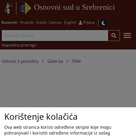
Osnovni sud u Srebrenici
Bosanski
Hrvatski
Srpski
Српски
English
Prijava
Napredna pretraga
Slike
Odnosi s javnošću
Galerija
Korištenje kolačića
Ova web stranica koristi određene skripte koje mogu
pohranjivati i koristiti određene informacije iz vašeg