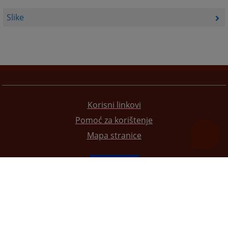
Slike
Korisni linkovi
Pomoć za korištenje
Mapa stranice
Redizajn web stranice je finansirala Evropska unija. Za njen sadržaj isključivo je odgovorno
Visoko sudsko i tužilačko vijeće BiH i ona ne odražava nužno stavove Evropske unije.