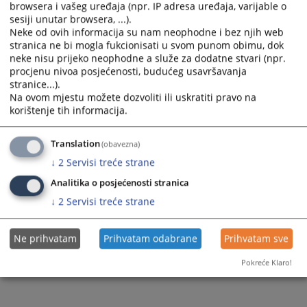
browsera i vašeg uređaja (npr. IP adresa uređaja, varijable o
sesiji unutar browsera, ...).
Neke od ovih informacija su nam neophodne i bez njih web
stranica ne bi mogla fukcionisati u svom punom obimu, dok
neke nisu prijeko neophodne a služe za dodatne stvari (npr.
procjenu nivoa posjećenosti, budućeg usavršavanja
Trenutno nema vijesti
stranice...).
Na ovom mjestu možete dozvoliti ili uskratiti pravo na
korištenje tih informacija.
Translation
(obavezna)
↓
2
Servisi treće strane
Analitika o posjećenosti stranica
↓
2
Servisi treće strane
Ne prihvatam
Prihvatam odabrane
Prihvatam sve
Pokreće Klaro!