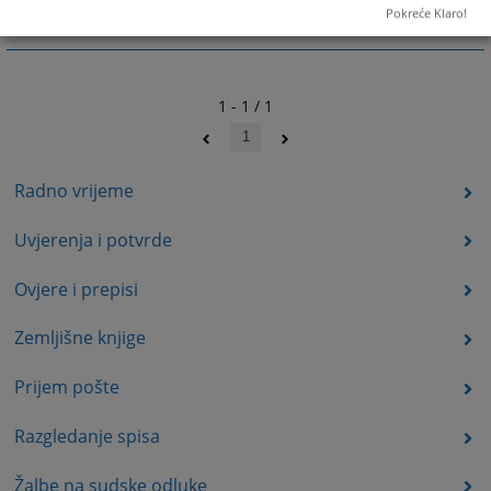
Pokreće Klaro!
1 - 1 / 1
1
Radno vrijeme
Uvjerenja i potvrde
Ovjere i prepisi
Zemljišne knjige
Prijem pošte
Razgledanje spisa
Žalbe na sudske odluke