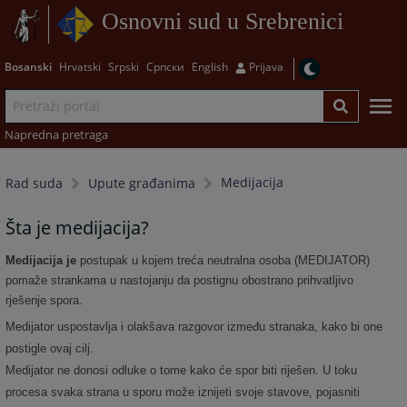
Osnovni sud u Srebrenici
Bosanski
Hrvatski
Srpski
Српски
English
Prijava
Napredna pretraga
Medijacija
Rad suda
Upute građanima
Šta je medijacija?
Medijacija je
postupak u kojem treća neutralna osoba (MEDIJATOR)
pomaže strankama u nastojanju da postignu obostrano prihvatljivo
rješenje spora.
Medijator uspostavlja i olakšava razgovor između stranaka, kako bi one
postigle ovaj cilj.
Medijator ne donosi odluke o tome kako će spor biti riješen. U toku
procesa svaka strana u sporu može iznijeti svoje stavove, pojasniti