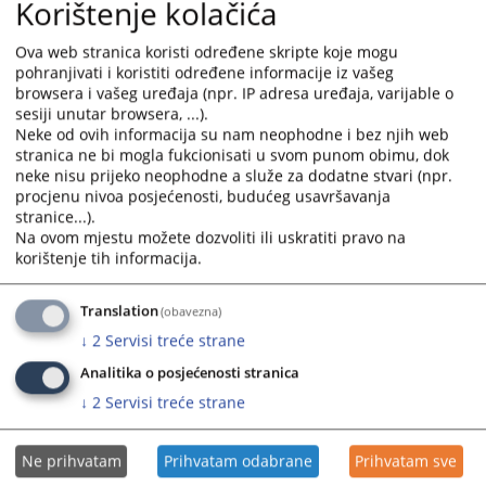
Korištenje kolačića
Dobrovoljnost
Strane u sporu dobrovoljno pokreću postupak medijacije i sudjeluju u
Ova web stranica koristi određene skripte koje mogu
postizanju sporazuma.
pohranjivati i koristiti određene informacije iz vašeg
browsera i vašeg uređaja (npr. IP adresa uređaja, varijable o
Povjerljivost
sesiji unutar browsera, ...).
Postupak medijacije je povjerljive prirode.Izjave stranaka iznesene u
Neke od ovih informacija su nam neophodne i bez njih web
stranica ne bi mogla fukcionisati u svom punom obimu, dok
postupku medijacije ne mogu se bez odobrenja stranaka koristiti kao
neke nisu prijeko neophodne a služe za dodatne stvari (npr.
dokaz u bilo kojem drugom postupku.
procjenu nivoa posjećenosti, budućeg usavršavanja
Jednakost stranaka
stranice...).
Na ovom mjestu možete dozvoliti ili uskratiti pravo na
Stranke u postupku medijacije imaju jednaka prava.
korištenje tih informacija.
Neutralnost medijatora
Medijator posreduje na neutralan način,bez predrasuda u pogledu
Translation
(obavezna)
stranaka i predmeta
↓
2
Servisi treće strane
Analitika o posjećenosti stranica
1235
PREGLEDA
↓
2
Servisi treće strane
Ne prihvatam
Prihvatam odabrane
Prihvatam sve