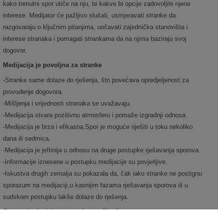
kako trenutni spor utiče na nju, te kakve bi opcije zadovoljile njene
interese. Medijator će pažljivo slušati, usmjeravati stranke da
razgovaraju o ključnim pitanjima, uočavati zajednička stanovišta i
interese stranaka i pomagati strankama da na njima baziraju svoj
dogovor.
Medijacija je povoljna za stranke
-Stranke same dolaze do rješenja, što povećava opredjeljenost za
provođenje dogovora.
-Mišljenja i vrijednosti stranaka se uvažavaju.
-Medijacija stvara pozitivnu atmosferu i pomaže izgradnji odnosa.
-Medijacija je brza i efikasna.Spor je moguće riješiti u toku nekoliko
dana ili sedmica.
-Medijacija je jeftinija u odnosu na druge postupke rješavanja sporova.
-Informacije iznesene u postupku medijacije su povjerljive.
-Iskustva drugih zemalja su pokazala da, čak iako stranke ne postignu
sporazum na medijaciji,u kasnijim fazama rješavanja sporova ili u
sudskom postupku lakše dolaze do rješenja.
Osnovni principi u postupku medijacije su: