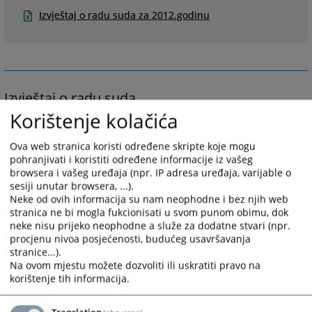
Izvještaj o radu suda za 2012.godinu
Izvještaj o radu suda
Korištenje kolačića
Ova web stranica koristi određene skripte koje mogu
pohranjivati i koristiti određene informacije iz vašeg
U dokumentima, koji se nalaze u prilogu, možete pogledati godišnji
browsera i vašeg uređaja (npr. IP adresa uređaja, varijable o
izvještaj o radu Osnovnog suda u Srebrenici za 2010. godinu I period o
sesiji unutar browsera, ...).
01.01. – 30-06.2011.godine.
Neke od ovih informacija su nam neophodne i bez njih web
stranica ne bi mogla fukcionisati u svom punom obimu, dok
2774
PREGLEDA
neke nisu prijeko neophodne a služe za dodatne stvari (npr.
procjenu nivoa posjećenosti, budućeg usavršavanja
stranice...).
Na ovom mjestu možete dozvoliti ili uskratiti pravo na
korištenje tih informacija.