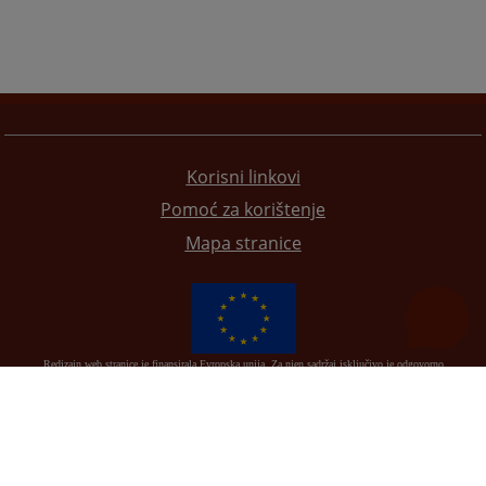
Korisni linkovi
Pomoć za korištenje
Mapa stranice
Redizajn web stranice je finansirala Evropska unija. Za njen sadržaj isključivo je odgovorno
Visoko sudsko i tužilačko vijeće BiH i ona ne odražava nužno stavove Evropske unije.