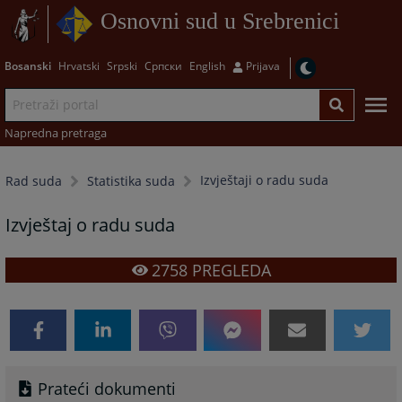
Osnovni sud u Srebrenici
Bosanski
Hrvatski
Srpski
Српски
English
Prijava
Napredna pretraga
Izvještaji o radu suda
Rad suda
Statistika suda
Izvještaj o radu suda
2758
PREGLEDA
Prateći dokumenti