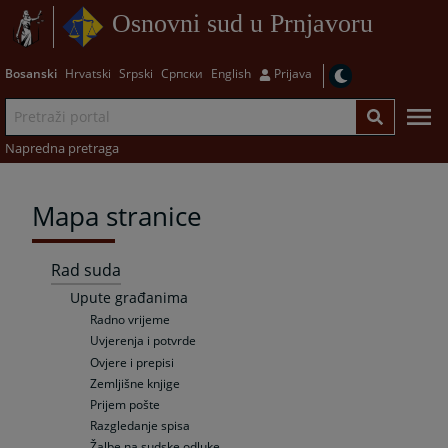
Osnovni sud u Prnjavoru
Bosanski
Hrvatski
Srpski
Српски
English
Prijava
Napredna pretraga
Mapa stranice
Rad suda
Upute građanima
Radno vrijeme
Uvjerenja i potvrde
Ovjere i prepisi
Zemljišne knjige
Prijem pošte
Razgledanje spisa
Žalbe na sudske odluke