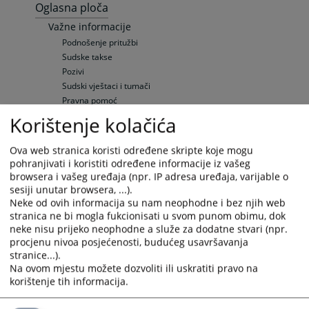
Oglasna ploča
Važne informacije
Podnošenje pritužbi
Sudske takse
Pozivi
Sudski vještaci i tumači
Pravna pomoć
Raspored suđenja
Korištenje kolačića
Raspored suđenja
Elektronska oglasna ploča
Ova web stranica koristi određene skripte koje mogu
Upražnjene pozicije
pohranjivati i koristiti određene informacije iz vašeg
browsera i vašeg uređaja (npr. IP adresa uređaja, varijable o
Opće informacije
sesiji unutar browsera, ...).
Objavljene pozicije
Neke od ovih informacija su nam neophodne i bez njih web
Sudska prodaja
stranica ne bi mogla fukcionisati u svom punom obimu, dok
Nekretnine
neke nisu prijeko neophodne a služe za dodatne stvari (npr.
Vozila
procjenu nivoa posjećenosti, budućeg usavršavanja
Ostale prodaje
stranice...).
Na ovom mjestu možete dozvoliti ili uskratiti pravo na
Vaša pitanja
korištenje tih informacija.
Često postavljana pitanja
Često postavljana pitanja