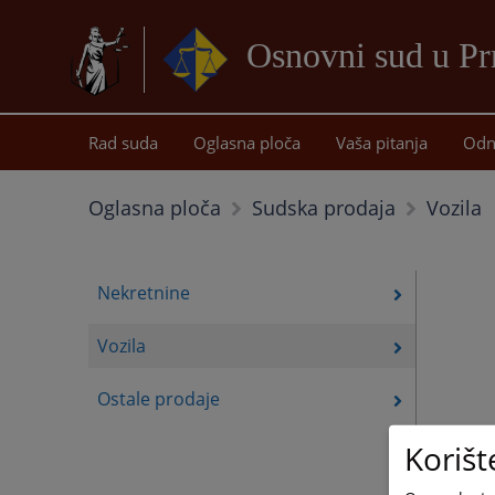
Osnovni sud u Pr
Rad suda
Oglasna ploča
Vaša pitanja
Odn
Vozila
Oglasna ploča
Sudska prodaja
Nekretnine
Vozila
Ostale prodaje
Korišt