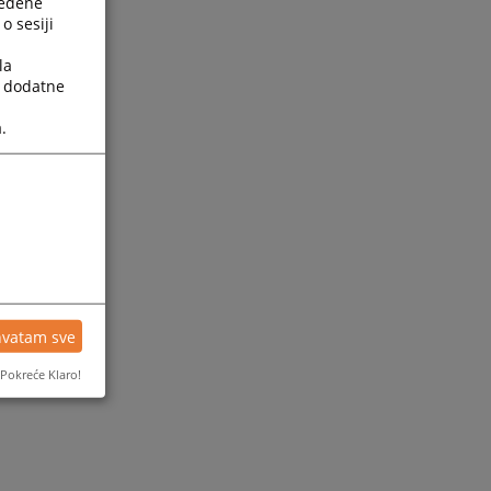
ređene
o sesiji
la
a dodatne
.
ijesti
hvatam sve
Pokreće Klaro!