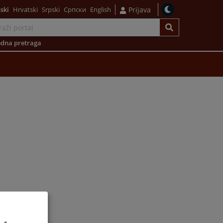
ski
Hrvatski
Srpski
Српски
English
Prijava
dna pretraga