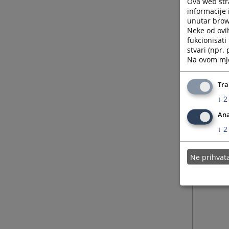
Ova web stra
informacije 
unutar brows
Neke od ovi
fukcionisat
stvari (npr.
Na ovom mjes
Tra
↓
2
Ana
↓
2
Ne prihva