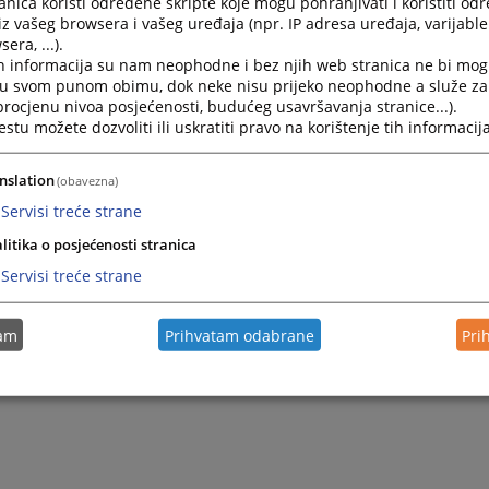
nica koristi određene skripte koje mogu pohranjivati i koristiti od
iz vašeg browsera i vašeg uređaja (npr. IP adresa uređaja, varijable 
era, ...).
h informacija su nam neophodne i bez njih web stranica ne bi mog
i u svom punom obimu, dok neke nisu prijeko neophodne a služe z
 procjenu nivoa posjećenosti, budućeg usavršavanja stranice...).
tu možete dozvoliti ili uskratiti pravo na korištenje tih informacija
nslation
(obavezna)
Servisi treće strane
Trenutno nema v
litika o posjećenosti stranica
Servisi treće strane
tam
Prihvatam odabrane
Pri