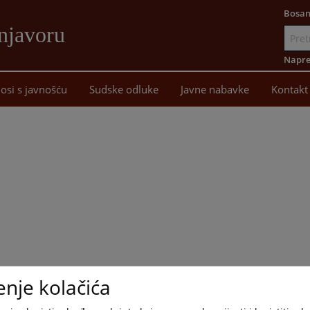
Bosan
njavoru
Idi
na
Napre
sadržaj
osi s javnošću
Sudske odluke
Javne nabavke
Kontakt
enje kolačića