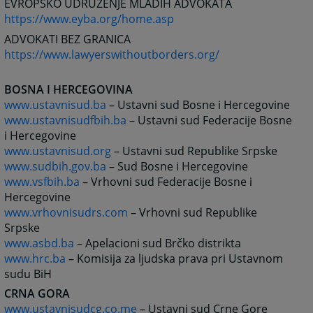
EVROPSKO UDRUŽENJE MLADIH ADVOKATA
https://www.eyba.org/home.asp
ADVOKATI BEZ GRANICA
https://www.lawyerswithoutborders.org/
BOSNA I HERCEGOVINA
www.ustavnisud.ba
– Ustavni sud Bosne i Hercegovine
www.ustavnisudfbih.ba
– Ustavni sud Federacije Bosne
i Hercegovine
www.ustavnisud.org
– Ustavni sud Republike Srpske
www.sudbih.gov.ba
– Sud Bosne i Hercegovine
www.vsfbih.ba
– Vrhovni sud Federacije Bosne i
Hercegovine
www.vrhovnisudrs.com
– Vrhovni sud Republike
Srpske
www.asbd.ba
– Apelacioni sud Brčko distrikta
www.hrc.ba
– Komisija za ljudska prava pri Ustavnom
sudu BiH
CRNA GORA
www.ustavnisudcg.co.me
– Ustavni sud Crne Gore