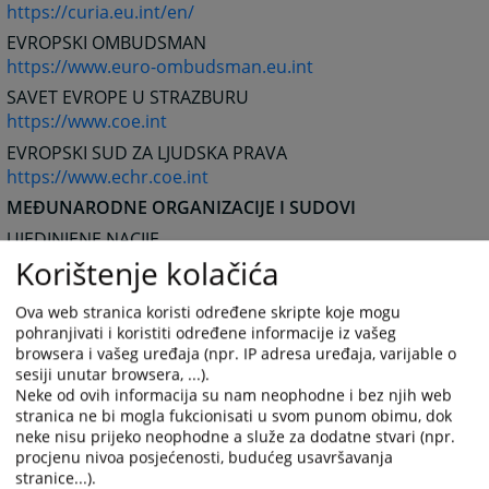
https://curia.eu.int/en/
EVROPSKI OMBUDSMAN
https://www.euro-ombudsman.eu.int
SAVET EVROPE U STRAZBURU
https://www.coe.int
EVROPSKI SUD ZA LJUDSKA PRAVA
https://www.echr.coe.int
MEĐUNARODNE ORGANIZACIJE I SUDOVI
UJEDINJENE NACIJE
https://www.un.org/
Korištenje kolačića
MEĐUNARODNI SUD PRAVDE
Ova web stranica koristi određene skripte koje mogu
https://www.icj-cij.org/
pohranjivati i koristiti određene informacije iz vašeg
MEĐUNARODNI KRIVIČNI TRIBUNAL U HAGU
browsera i vašeg uređaja (npr. IP adresa uređaja, varijable o
https://www.un.org/icty/
sesiji unutar browsera, ...).
Neke od ovih informacija su nam neophodne i bez njih web
MEĐUNARODNI KRIVIČNI SUD
stranica ne bi mogla fukcionisati u svom punom obimu, dok
https://www.iccnow.org/
neke nisu prijeko neophodne a služe za dodatne stvari (npr.
ČASOPISI DOMAĆI
procjenu nivoa posjećenosti, budućeg usavršavanja
stranice...).