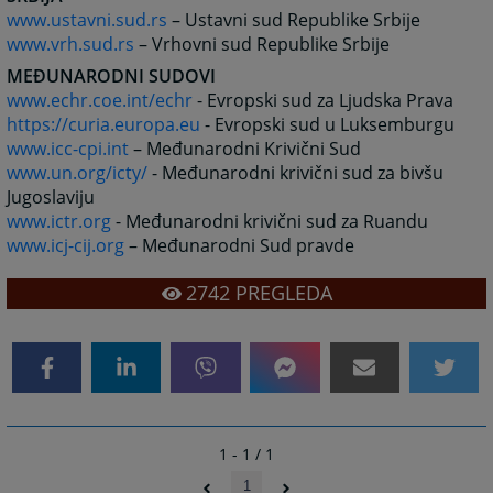
www.ustavni.sud.rs
– Ustavni sud Republike Srbije
www.vrh.sud.rs
– Vrhovni sud Republike Srbije
MEĐUNARODNI SUDOVI
www.echr.coe.int/echr
- Evropski sud za Ljudska Prava
https://curia.europa.eu
- Evropski sud u Luksemburgu
www.icc-cpi.int
– Međunarodni Krivični Sud
www.un.org/icty/
- Međunarodni krivični sud za bivšu
Jugoslaviju
www.ictr.org
- Međunarodni krivični sud za Ruandu
www.icj-cij.org
– Međunarodni Sud pravde
2742
PREGLEDA
1 - 1 / 1
1