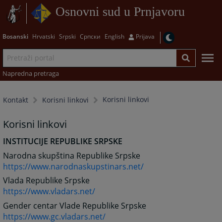
Osnovni sud u Prnjavoru
Bosanski
Hrvatski
Srpski
Српски
English
Prijava
Napredna pretraga
Korisni linkovi
Kontakt
Korisni linkovi
Korisni linkovi
INSTITUCIJE REPUBLIKE SRPSKE
Narodna skupština Republike Srpske
https://www.narodnaskupstinars.net/
Vlada Republike Srpske
https://www.vladars.net/
Gender centar Vlade Republike Srpske
https://www.gc.vladars.net/