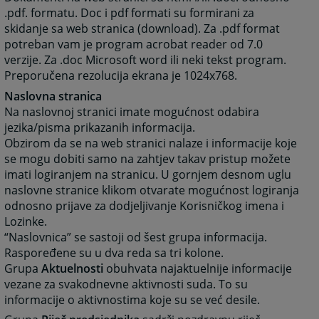
.pdf. formatu. Doc i pdf formati su formirani za
skidanje sa web stranica (download). Za .pdf format
potreban vam je program acrobat reader od 7.0
verzije. Za .doc Microsoft word ili neki tekst program.
Preporučena rezolucija ekrana je 1024x768.
Naslovna stranica
Na naslovnoj stranici imate mogućnost odabira
jezika/pisma prikazanih informacija.
Obzirom da se na web stranici nalaze i informacije koje
se mogu dobiti samo na zahtjev takav pristup možete
imati logiranjem na stranicu. U gornjem desnom uglu
naslovne stranice klikom otvarate mogućnost logiranja
odnosno prijave za dodjeljivanje Korisničkog imena i
Lozinke.
“Naslovnica” se sastoji od šest grupa informacija.
Raspoređene su u dva reda sa tri kolone.
Grupa
Aktuelnosti
obuhvata najaktuelnije informacije
vezane za svakodnevne aktivnosti suda. To su
informacije o aktivnostima koje su se već desile.