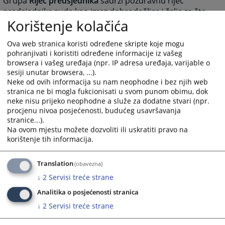
Grupa
Riječ predsjednika
sadrži pozdravnu riječ
predsjednika suda kao izraz dobrodošlice i želje za što
Korištenje kolačića
boljom međusobnom komunikacijom.
Grupa
Najava događaja
predstavlja najavu budućih
Ova web stranica koristi određene skripte koje mogu
događanja važnih za sud sa datumom događanja.
pohranjivati i koristiti određene informacije iz vašeg
Grupa
Često postavljana pitanja
prikazuje pitanja i
browsera i vašeg uređaja (npr. IP adresa uređaja, varijable o
odgovore koji su najčešće postavljana sudu, a vezana
sesiji unutar browsera, ...).
su za rad suda ili druge aktivnosti vezane za sam sud.
Neke od ovih informacija su nam neophodne i bez njih web
Grupa
Raspored suđenja
prikazuje detaljne informacije
stranica ne bi mogla fukcionisati u svom punom obimu, dok
neke nisu prijeko neophodne a služe za dodatne stvari (npr.
o suđenjima u sudu za određeni vremenski period.
procjenu nivoa posjećenosti, budućeg usavršavanja
Grupa
Vijesti iz pravosuđa
obuhvata informacije koje
stranice...).
su vezane za pravosuđe BiH u cjelini.
Na ovom mjestu možete dozvoliti ili uskratiti pravo na
Unutar svih grupa starije novosti i informacije osim
korištenje tih informacija.
onih koje su na naslovnici nisu izbrisane. Klikom na
riječ “više” prebaciće vas u arhivu aktuelnosti ili drugih
Translation
(obavezna)
informacija.
↓
2
Servisi treće strane
Rad suda
Analitika o posjećenosti stranica
Klikom na Rad suda otvoriće vam se web stranica sa
↓
2
Servisi treće strane
svim novostima (arhivom) koje su vezane za rad suda.
Klikom na neku od kategorija možete dobiti