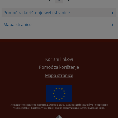
Pomoć za korištenje web stranice
Mapa stranice
Korisni linkovi
Pomoć za korištenje
Mapa stranice
Redizajn web stranice je finansirala Evropska unija. Za njen sadržaj isključivo je odgovorno
Visoko sudsko i tužilačko vijeće BiH i ona ne odražava nužno stavove Evropske unije.