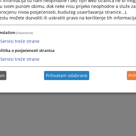
h informacija su nam neophodne i bez njih web stranica ne bi mog
i u svom punom obimu, dok neke nisu prijeko neophodne a služe z
 procjenu nivoa posjećenosti, budućeg usavršavanja stranice...).
tu možete dozvoliti ili uskratiti pravo na korištenje tih informacija
nslation
(obavezna)
Servisi treće strane
litika o posjećenosti stranica
Servisi treće strane
tam
Prihvatam odabrane
Pri