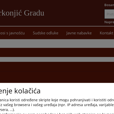
Bosan
rkonjić Gradu
Idi
na
Napre
sadržaj
osi s javnošću
Sudske odluke
Javne nabavke
Kontakt
enje kolačića
nica koristi određene skripte koje mogu pohranjivati i koristiti od
iz vašeg browsera i vašeg uređaja (npr. IP adresa uređaja, varijable 
era, ...).