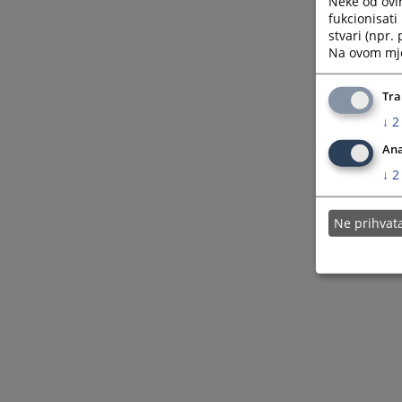
Neke od ovi
Video arhiva
fukcionisat
stvari (npr.
Slike
Na ovom mjes
Tra
↓
2
Ana
↓
2
Ne prihva