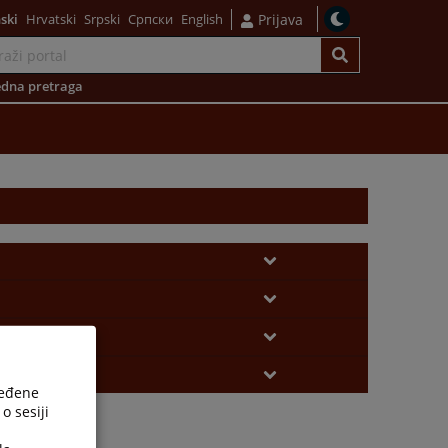
ski
Hrvatski
Srpski
Српски
English
Prijava
dna pretraga
ređene
o sesiji