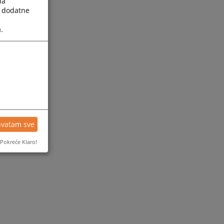
la
a dodatne
.
hvatam sve
Pokreće Klaro!