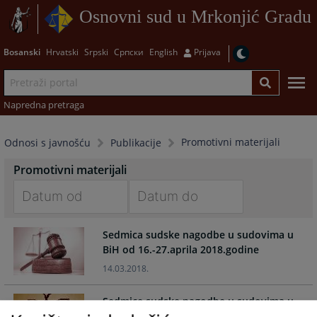
Osnovni sud u Mrkonjić Gradu
Bosanski
Hrvatski
Srpski
Српски
English
Prijava
Napredna pretraga
Promotivni materijali
Odnosi s javnošću
Publikacije
Promotivni materijali
Navigate
Navigate
Sedmica sudske nagodbe u sudovima u
forward
forward
BiH od 16.-27.aprila 2018.godine
to
to
interact
interact
14.03.2018.
with
with
the
the
Sedmice sudske nagodbe u sudovima u
calendar
calendar
BiH od 6. do 17. novembra 2017.