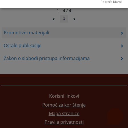
Pokreće Klaro!
1 - 4 / 4
1
Promotivni materijali
Ostale publikacije
Zakon o slobodi pristupa informacijama
Korisni linkovi
Pomoć za korištenje
Mapa stranice
Pravila privatnosti