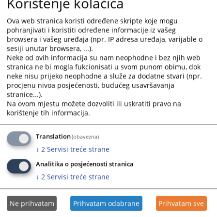
Korištenje kolačića
and
and
31.10.2017.
select
select
Ova web stranica koristi određene skripte koje mogu
a
a
pohranjivati i koristiti određene informacije iz vašeg
Prava i dužnosti oštećenih i svjedoka u
browsera i vašeg uređaja (npr. IP adresa uređaja, varijable o
date.
date.
krivičnom postupku
sesiji unutar browsera, ...).
Press
Press
Neke od ovih informacija su nam neophodne i bez njih web
30.09.2011.
the
the
stranica ne bi mogla fukcionisati u svom punom obimu, dok
question
question
neke nisu prijeko neophodne a služe za dodatne stvari (npr.
Model sud
mark
mark
procjenu nivoa posjećenosti, budućeg usavršavanja
key
key
stranice...).
17.07.2008.
Na ovom mjestu možete dozvoliti ili uskratiti pravo na
to
to
korištenje tih informacija.
get
get
the
the
keyboard
keyboard
Translation
(obavezna)
shortcuts
shortcuts
↓
2
Servisi treće strane
for
for
Analitika o posjećenosti stranica
changing
changing
↓
2
Servisi treće strane
dates.
dates.
Ne prihvatam
Prihvatam odabrane
Prihvatam sve